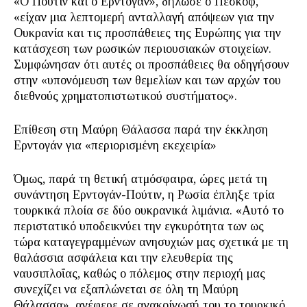
«Ο Πούτιν και ο Ερντογάν», δήλωσε ο Πεσκόφ,
«είχαν μια λεπτομερή ανταλλαγή απόψεων για την
Ουκρανία και τις προσπάθειες της Ευρώπης για την
κατάσχεση των ρωσικών περιουσιακών στοιχείων.
Συμφώνησαν ότι αυτές οι προσπάθειες θα οδηγήσουν
στην «υπονόμευση των θεμελίων και των αρχών του
διεθνούς χρηματοπιστωτικού συστήματος».
Επίθεση στη Μαύρη Θάλασσα παρά την έκκληση
Ερντογάν για «περιορισμένη εκεχειρία»
Όμως, παρά τη θετική ατμόσφαιρα, ώρες μετά τη
συνάντηση Ερντογάν-Πούτιν, η Ρωσία έπληξε τρία
τουρκικά πλοία σε δύο ουκρανικά λιμάνια. «Αυτό το
περιστατικό υποδεικνύει την εγκυρότητα των ως
τώρα καταγεγραμμένων ανησυχιών μας σχετικά με τη
θαλάσσια ασφάλεια και την ελευθερία της
ναυσιπλοΐας, καθώς ο πόλεμος στην περιοχή μας
συνεχίζει να εξαπλώνεται σε όλη τη Μαύρη
Θάλασσα», ανέφερε σε ανακοίνωσή του το τουρκικό