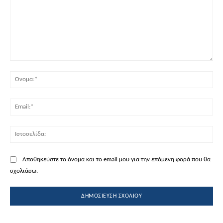
Σχόλιο:
Όν
Ema
Ισ
Αποθηκεύστε το όνομα και το email μου για την επόμενη φορά που θα
σχολιάσω.