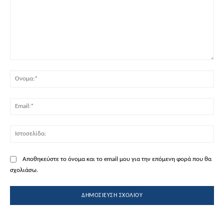
Σχόλιο:
Όν
Ema
Ισ
Αποθηκεύστε το όνομα και το email μου για την επόμενη φορά που θα
σχολιάσω.