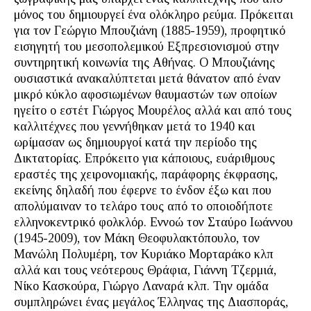
μόνος του δημιουργεί ένα ολόκληρο ρεύμα. Πρόκειται
για τον Γεώργιο Μπουζιάνη (1885-1959), προφητικό
εισηγητή του μεσοπολεμικού Εξπρεσιονισμού στην
συντηρητική κοινωνία της Αθήνας. Ο Μπουζιάνης
ουσιαστικά ανακαλύπτεται μετά θάνατον από έναν
μικρό κύκλο αφοσιωμένων θαυμαστών των οποίων
ηγείτο ο εστέτ Γιώργος Μουρέλος αλλά και από τους
καλλιτέχνες που γεννήθηκαν μετά το 1940 και
ωρίμασαν ως δημιουργοί κατά την περίοδο της
Δικτατορίας. Επρόκειτο για κάποιους, ευάριθμους
εραστές της χειρονομιακής, παράφορης έκφρασης,
εκείνης δηλαδή που έφερνε το ένδον έξω και που
απολύμαιναν το τελάρο τους από το οποιοδήποτε
ελληνοκεντρικό φολκλόρ. Εννοώ τον Σταύρο Ιωάννου
(1945-2009), τον Μάκη Θεοφυλακτόπουλο, τον
Μανώλη Πολυμέρη, τον Κυριάκο Μορταράκο κλπ
αλλά και τους νεότερους Θράφια, Γιάννη Τζερμιά,
Νίκο Κασκούρα, Γιώργο Λαναρά κλπ. Την ομάδα
συμπληρώνει ένας μεγάλος Έλληνας της Διασποράς,