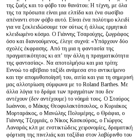
της ζωής και το φόβο του θανάτου; Η τέχνη, με όλα
της τα πρόσωπα είναι μια ελπίδα και ένα σωσίβιο
απέναντι στον φόβο αυτό. Είναι ένα πολύτιμο κλειδί
για να ξεκλειδώσουμε τον ούτως ή άλλως ερμητικά
κλειδωμένο κόσμο. Ο Γιάννης Τσαρούχης, ζωγράφος
όσο και διανοούμενος, έλεγε συχνά: «Υπάρχουν δύο
σχολές έκφρασης. Από τη μια η φαντασία της
πραγματικότητας κι απ’ την άλλη η πραγματικότητα
της φαντασίας». Να αποτολμήσω και μια τρίτη;
Εννοώ το αβέβαιο ταξίδι ανάμεσα στο αντικείμενο
και την απομυθοποίησή του, αιτία και για τη σημερινή
μας αλλοτρίωση σύμφωνα με το Roland Barthes. Με
άλλα λόγια το δράμα των πραγμάτων που δεν
αντέχουν (δεν αντέχουμε) το νόημά τους. Ο Σταύρος
Ιωάννου, ο Μάκης Θεοφυλακτόπουλος, ο Κυριάκος
Μορταράκος, ο Μανώλης Πολυμέρης, ο Θράφια, ο
Γιάννης Τζερμιάς, ο Νίκος Κασκούρας, ο Γιώργος
Λαναράς κλπ με ενστικτώδεις χειρονομίες, δραματική
φόρτιση της πινελιάς και ταξίδια στον λαβύρινθο του