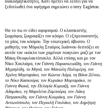
διακοσμητικότητες. Κάτι πρέπει να λείπει για να
ξεδιπλωθεί ένα αφήγημα σημειώνει ο terry Eagleton.
Θα το πω εν είδει αφορισμού. Ο κλασικιστής
ζωγράφος ζωγραφίζει τον κόσμο. Ο εξπρεσιονιστής
το χάος του κόσμου. Την εσωτερική άβυσσο. Ο
μαθητής του Μόραλη Σταύρος Ιωάννου δεσπόζει σε
αυτόν τον «κύκλο των χαμένων ποιητών» μαζί με τον
Μάκη Θεοφυλακτόπουλο. Αλλά επίσης και με τον
Νίκο Χουλιάρα, τον Γιάννη
Παρασκευαΐδη, τον Γιάννη
Μιχαηλίδη, το Μηνά, τον Μανώλη Πολυμέρη, τον
Χρόνη Μορταράκο, τον Κώστα Λάχα, τη Βάνα Ξένου,
το Νίκο Κασκούρα, τον Κυριάκο Μορταράκο, το
Γιάννη Φωκά, την Πελαγία Κυριαζή, τον Γιάννη
Αδαμάκο, τη Μαριλένα Ζαμπούρα, τον Λάκη
Πατρασκίδη, τον Γιάννη Κουράκη, τον Γιάννη
Αντωνόπουλο, τον Περικλή Γουλάκο, τον Δημήτρη