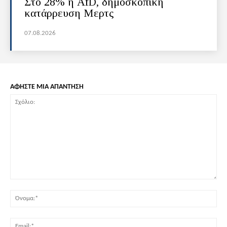
Στο 28% η AfD, δημοσκοπική
κατάρρευση Μερτς
07.08.2026
ΑΦΗΣΤΕ ΜΙΑ ΑΠΑΝΤΗΣΗ
Σχόλιο:
Όν
Ema