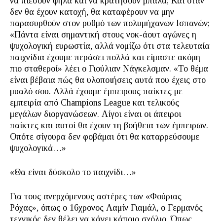
να πιέσουν ψηλά και να κρατήσουν μπάλα; Και όταν
δεν θα έχουν κατοχή, θα καταφέρουν να μην
παρασυρθούν στον ρυθμό των πολυμήχανων Ισπανών;
«Πάντα είναι σημαντική στους νοκ-άουτ αγώνες η
ψυχολογική ευρωστία, αλλά νομίζω ότι στα τελευταία
παιχνίδια έχουμε περάσει πολλά και είμαστε ακόμη
πιο σταθεροί» λέει ο Γιούλιαν Νάγκελσμαν. «Το θέμα
είναι βέβαια πώς θα υλοποιήσεις αυτά που έχεις στο
μυαλό σου. Αλλά έχουμε έμπειρους παίκτες με
εμπειρία από Champions League και τελικούς
μεγάλων διοργανώσεων. Λίγοι είναι οι άπειροι
παίκτες και αυτοί θα έχουν τη βοήθεια των έμπειρων.
Οπότε σίγουρα δεν φοβάμαι ότι θα καταρρεύσουμε
ψυχολογικά…»
«Θα είναι δύσκολο το παιχνίδι…»
Για τους ανερχόμενους αστέρες των «Φούριας
Ρόχας», όπως ο 16χρονος Λαμίν Γιαμάλ, ο Γερμανός
τεχνικός δεν θέλει να κάνει κάποιο σχόλιο. Όπως