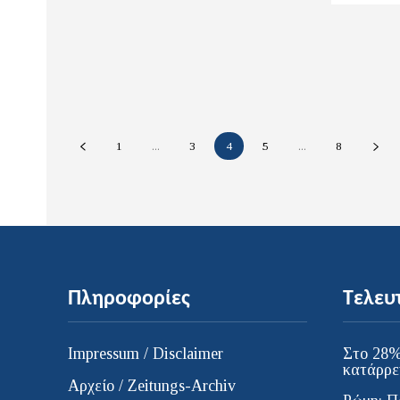
1
...
3
4
5
...
8
Πληροφορίες
Τελευ
Impressum / Disclaimer
Στο 28%
κατάρρε
Αρχείο / Zeitungs-Archiv