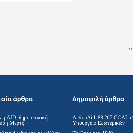
Σε
ταία άρθρα
Δημοφιλή άρθρα
 η AfD, δημοσκοπική
ActionAid: 88.265 GOAL σ
υση Μερτς
Υπουργείο Εξωτερικών