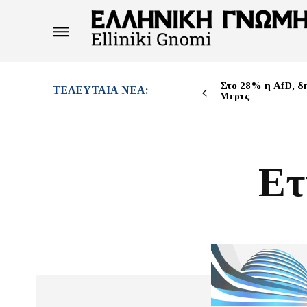
Στο 28% η AfD, δ
ΤΕΛΕΥΤΑΊΑ ΝΈΑ:
Μερτς
Ετ