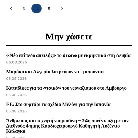
3
4
5
Μην χάσετε
«Νέο επίπεδο απειλής» το drone με εκρηκτικά στη Λειψία
06.08.2026
Μαρόκο και Αλγερία λατρεύουν να… μισούνται
05.08.2026
Καταδίκες για τα «τσικό» του νεοναζισμού στο Αμβούργο
05.08.2026
ΕΕ: Στο συρτάρι τα σχέδια Μελόνι για την Ισπανία
05.08.2026
Άνθρωπος και τεχνητή νοημοσύνη – 24η συνέντευξη με τον
Διεθνούς Φήμης Καρδιοχειρουργό Καθηγητή Αυξέντιο
Καλαγκό