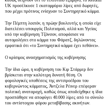
καθώς δείχνουν ότι το τελευταίο εξάμηνο, το Reform
UK προσέλκυσε 1 εκατομμύριο λίρες από δωρητές,
που μέχρι πρότινος ενίσχυαν το Συντηρητικό κόμμα.
Την Πέμπτη λοιπόν, η πρώην βουλευτής η οποία είχε
διατελέσει υπουργός Πολιτισμού, αλλά και Υγείας
υπό την κυβέρνηση Τζόνσον, αποφάσισε να
αυτομολήσει στο κόμμα του Φάρατζ, δηλώνοντας
εμφατικά ότι «το Συντηρητικό κόμμα έχει πεθάνει».
Ο κρίσιμος ανασχηματισμός της κυβέρνησης
Την ίδια ώρα, η κυβέρνηση του Κιρ Στάρμερ δεν
βρίσκεται στην καλύτερη δυνατή θέση. Οι
φορολογικές υποθέσεις της αντιπροέδρου του
κυβερνώντος κόμματος, Άντζελα Ρέινερ επέφεραν
πολιτική αναταραχή, καθώς όπως αποδείχθηκε η ίδια
προσπάθησε να αποφύγει 40.000 λίρες από το σύνολο
του αντίστοιχου φόρου μεταβίβασης ακινήτων.