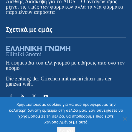
Διεθνής Διάσκεψη για το AIDS – Ο ανταγωνισμός
ρίχνει τις τιμές των φαρμάκων αλλά τα νέα φάρμακα
παραμένουν απρόσιτα
Σχετικά με εμάς
Η εφημερίδα του ελληνισμού με ειδήσεις από όλο τον
κόσμο.
Die zeitung der Griechen mit nachrichten aus der
ganzen welt.
Χρησιμοποιούμε cookies για να σας προσφέρουμε την
καλύτερη δυνατή εμπειρία στη σελίδα μας. Εάν συνεχίσετε να
χρησιμοποιείτε τη σελίδα, θα υποθέσουμε πως είστε
ικανοποιημένοι με αυτό.
© ELLINIKI GNOMI • Die Zeitung der
Στείλετε το μήνυμα σας
Griechen in Europa | All Rights Reserved |
Εντάξει
Κατασκευή ιστοσελίδας WebColors