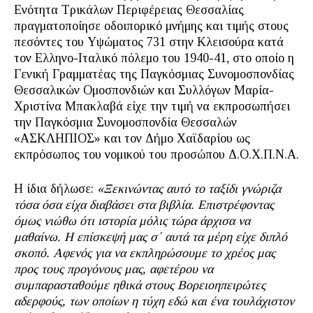
Ενότητα Τρικάλων Περιφέρειας Θεσσαλίας
πραγματοποίησε οδοιπορικό μνήμης και τιμής στους
πεσόντες του Υψώματος 731 στην Κλεισούρα κατά
τον Ελληνο-Ιταλικό πόλεμο του 1940-41, στο οποίο η
Γενική Γραμματέας της Παγκόσμιας Συνομοσπονδίας
Θεσσαλικών Ομοσπονδιών και Συλλόγων Μαρία-
Χριστίνα Μπακλαβά είχε την τιμή να εκπροσωπήσει
την Παγκόσμια Συνομοσπονδία Θεσσαλών
«ΑΣΚΛΗΠΙΟΣ» και τον Δήμο Χαϊδαρίου ως
εκπρόσωπος του νομικού του προσώπου Δ.Ο.Χ.Π.Ν.Α.
Η ίδια δήλωσε:
«Ξεκινώντας αυτό το ταξίδι γνώριζα
τόσα όσα είχα διαβάσει στα βιβλία. Επιστρέφοντας
όμως νιώθω ότι ιστορία μόλις τώρα άρχισα να
μαθαίνω. Η επίσκεψή μας σ΄ αυτά τα μέρη είχε διπλό
σκοπό. Αφενός για να εκπληρώσουμε το χρέος μας
προς τους προγόνους μας, αφετέρου να
συμπαρασταθούμε ηθικά στους Βορειοηπειρώτες
αδερφούς, των οποίων η τύχη εδώ και ένα τουλάχιστον