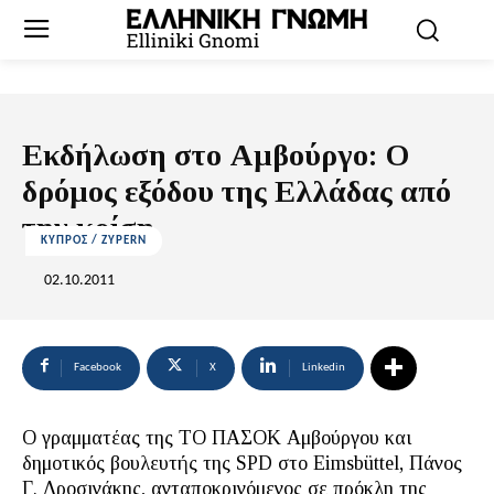
Εκδήλωση στο Αμβούργο: Ο
δρόμος εξόδου της Ελλάδας από
την κρίση
ΚΥΠΡΟΣ / ZYPERN
02.10.2011
Facebook
X
Linkedin
Ο γραμματέας της ΤΟ ΠΑΣΟΚ Αμβούργου και
δημοτικός βουλευτής της SPD στο Eimsbüttel, Πάνος
Γ. Δροσινάκης, ανταποκρινόμενος σε πρόκλη της