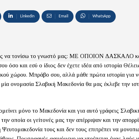
Linkedin
Email
WhatsApp
όμως να τονίσω το γνωστό μας: ΜΕ ΟΠΟΙΟΝ ΔΑΣΚΑΛΟ κα
υ όσο και εσύ ο ίδιος δεν έχετε ιδέα από ιστορία Θέλει
νικού χώρου. Μπράβο σου, αλλά μάθε πρώτα ιστορία για 
α μία ονομασία Σλαβική Μακεδονία θα μας έκλεβε την ισ
ομείνει μόνο το Μακεδονία και για αυτό γράφεις Σλαβικ
την οποία οι γείτονές μας την απέρριψαν και την απορρ
η Ψευτομακεδονία τους και δεν τους επιτρέπει να μονο
άβους. Πρωτοφανές φαινόμενο να ντρέπεται ένας λαός 