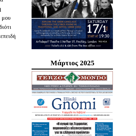
ή
α μου
διότι
 επειδή
Μάρτιος 2025