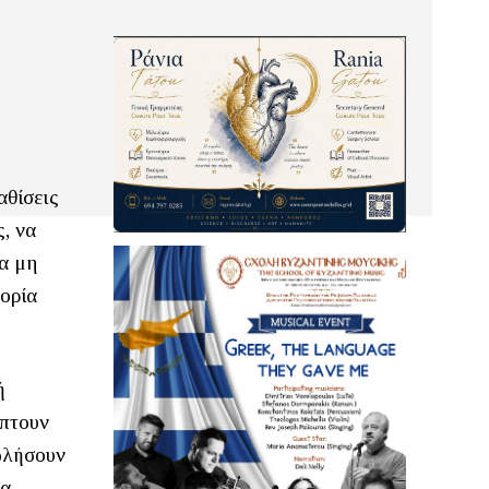
θίσεις
ς, να
να μη
τορία
ή
ίπτουν
πωλήσουν
να