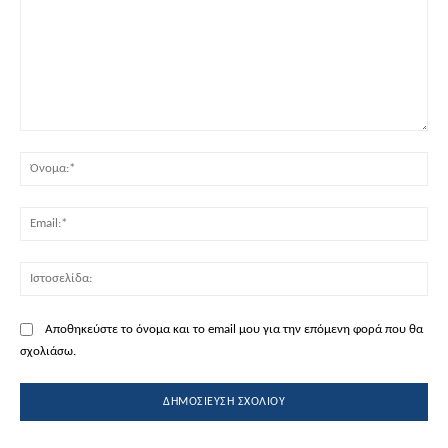
Σχόλιο:
Όν
Ema
Ισ
Αποθηκεύστε το όνομα και το email μου για την επόμενη φορά που θα
σχολιάσω.