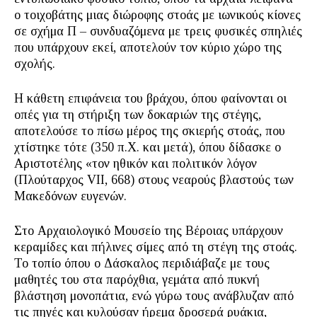
ο τοιχοβάτης μιας διώροφης στοάς με ιωνικούς κίονες
σε σχήμα Π – συνδυαζόμενα με τρεις φυσικές σπηλιές
που υπάρχουν εκεί, αποτελούν τον κύριο χώρο της
σχολής.
Η κάθετη επιφάνεια του βράχου, όπου φαίνονται οι
οπές για τη στήριξη των δοκαριών της στέγης,
αποτελούσε το πίσω μέρος της σκιερής στοάς, που
χτίστηκε τότε (350 π.Χ. και μετά), όπου δίδασκε ο
Αριστοτέλης «τον ηθικόν και πολιτικόν λόγον
(Πλούταρχος VII, 668) στους νεαρούς βλαστούς των
Μακεδόνων ευγενών.
Στο Αρχαιολογικό Μουσείο της Βέροιας υπάρχουν
κεραμίδες και πήλινες σίμες από τη στέγη της στοάς.
Το τοπίο όπου ο Δάσκαλος περιδιάβαζε με τους
μαθητές του στα παρόχθια, γεμάτα από πυκνή
βλάστηση μονοπάτια, ενώ γύρω τους ανάβλυζαν από
τις πηγές και κυλούσαν ήρεμα δροσερά ρυάκια,