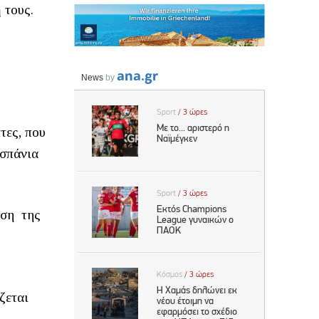
 τους.
τες, που
 σπάνια
ωση της
ζεται