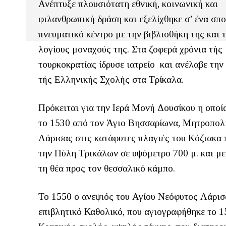
Ανέπτυξε πλουσιότατη εθνική, κοινωνική και
φιλανθρωπική δράση και εξελίχθηκε σ’ ένα σπ
πνευματικό κέντρο με την βιβλιοθήκη της και 
λογίους μοναχούς της. Στα ζοφερά χρόνια τής
τουρκοκρατίας ίδρυσε ιατρείο και ανέλαβε την
τής Ελληνικής Σχολής στα Τρίκαλα.
Πρόκειται για την Ιερά Μονή Δουσίκου η οποί
το 1530 από τον Άγιο Βησσαρίωνα, Μητροπολ
Λάρισας στις κατάφυτες πλαγιές του Κόζιακα
την Πύλη Τρικάλων σε υψόμετρο 700 μ. και μ
τη θέα προς τον θεσσαλικό κάμπο.
Το 1550 ο ανεψιός του Αγίου Νεόφυτος Λάρισα
επιβλητικό Καθολικό, που αγιογραφήθηκε το 1