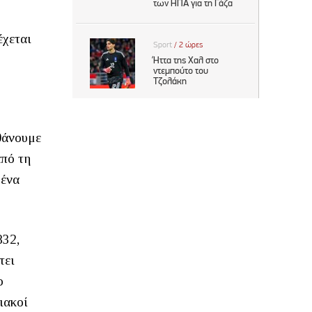
έχεται
θάνουμε
από τη
 ένα
832,
τει
ο
ιακοί