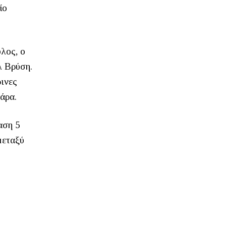
ίο
υλος, ο
λ Βρύση.
ρινες
άρα.
αση 5
μεταξύ