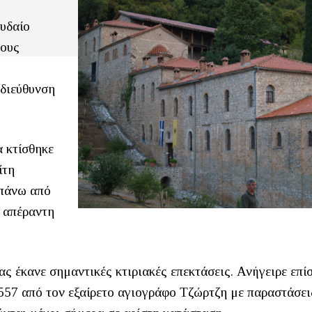
ουδαίο
τους
 διεύθυνση
α κτίσθηκε
ίτη
 πάνω από
ε απέραντη
ς έκανε σημαντικές κτιριακές επεκτάσεις. Ανήγειρε επί
557 από τον εξαίρετο αγιογράφο Τζώρτζη με παραστάσει