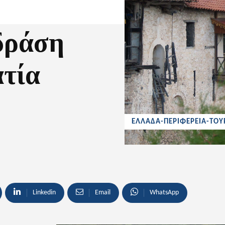
δράση
ατία
ΕΛΛΑΔΑ-ΠΕΡΙΦΕΡΕΙΑ-ΤΟΥ
Linkedin
Email
WhatsApp