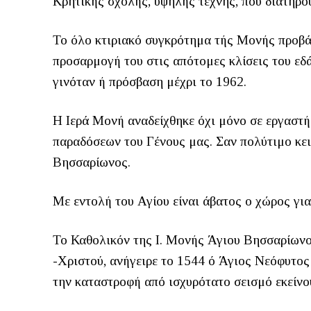
Κρητικής σχολής, υψηλής τέχνης, που διατηρο
Το όλο κτιριακό συγκρότημα τής Μονής προβά
προσαρμογή του στις απότομες κλίσεις του εδά
γινόταν ή πρόσβαση μέχρι το 1962.
Η Ιερά Μονή αναδείχθηκε όχι μόνο σε εργαστήρ
παραδόσεων του Γένους μας. Σαν πολύτιμο κει
Βησσαρίωνος.
Με εντολή του Αγίου είναι άβατος ο χώρος για 
Το Καθολικόν της Ι. Μονής Άγιου Βησσαρίων
-Χριστού, ανήγειρε το 1544 ό Άγιος Νεόφυτο
την καταστροφή από ισχυρότατο σεισμό εκείνου