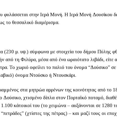
ου φυλάσσεται στην Ιερά Μονή. Η Ιερά Μονή Δουσίκου δ
ως το θεσσαλικό διαμέρισμα.
α (230 μ. υψ.) σύμφωνα με στοιχεία του δήμου Πύλης φ
ήν από τη Φιλύρα, μέσα από ένα ωραιότατο λιβάδι, είτε 
τρα. Το χωριό οφείλει το παλιό του όνομα “Δούσικο” σε
σλαβικό) όνομα Ντούσκο ή Ντουσκάρι.
γραμμένος στα μητρώα αρρένων της κοινότητας από το 1
ο Δούσικο, χτισμένο δίπλα στον Πορταϊκό ποταμό, διαθέ
 1.100 κάτοικοί του (το χειμώνα – αυξάνονται σε 1280 τ
 “πετράδες” (χτίστες της πέτρας) – και μαζί τους οι εποχ