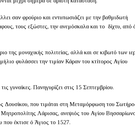
ύνται μέχρι σήμερα σε αρίστη κατάσταση.
λλει σαν φρούριο και εντυπωσιάζει με την βαθμιδωτή
φους, τους εξώστες, την ανεμόσκαλα και το δίχτυ, από 
ιο της μοναχικής πολιτείας, αλλά και σε κιβωτό των ιε
μήλιο φυλάσσει την τιμίαν Κάραν του κτίτορος Αγίου
τις γυναίκες. Πανηγυρίζει στις 15 Σεπτεμβρίου.
ος Δουσίκου, που τιμάται στη Μεταμόρφωση του Σωτήρο
ς Μητροπολίτης Λάρισας, ανεψιός του Αγίου Βησσαρίωνο
 που έκτισε ό Άγιος το 1527.