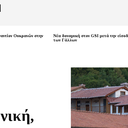
ναντίον Ουκρανών στην
Νέα δυναμική στον GSI μετά την είσο
των Γάλλων
νική,