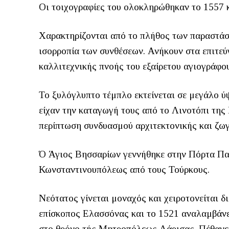
Οι τοιχογραφίες του ολοκληρώθηκαν το 1557 κ
Χαρακτηρίζονται από το πλήθος των παραστάσ
ισορροπία των συνθέσεων. Ανήκουν στα επιτε
καλλιτεχνικής πνοής του εξαίρετου αγιογράφο
Το ξυλόγλυπτο τέμπλο εκτείνεται σε μεγάλο ύ
είχαν την καταγωγή τους από το Λινοτόπι της
περίπτωση συνδυασμού αρχιτεκτονικής και ζωγ
Ό Άγιος Βησσαρίων γεννήθηκε στην Πόρτα Παν
Κωνσταντινουπόλεως από τους Τούρκους.
Νεότατος γίνεται μοναχός και χειροτονείται δ
επίσκοπος Ελασσόνας και το 1521 αναλαμβάνε
στο θρόνο τής Μητροπόλεως Λάρισας. Πέθανε