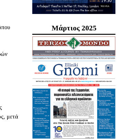
Μάρτιος 2025
όπου
ρών
ς
ς, μετά