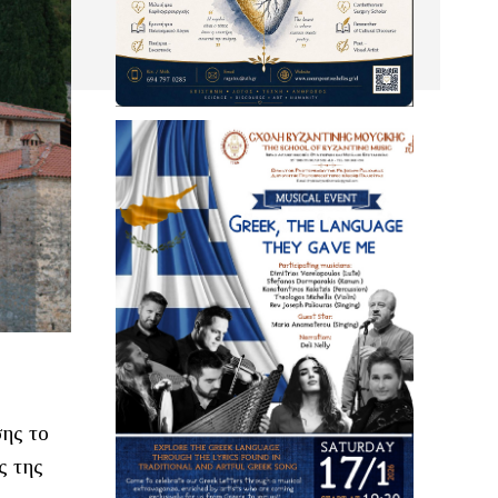
σης το
ς της