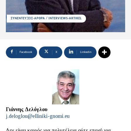
ΣΥΝΕΝΤΕΥΞΕΙΣ-ΑΡΘΡΑ / INTERVIEWS-ARTIKEL
Facebook
X
Linkedin
Γιάννης Δελόγλου
j.deloglou@elliniki-gnomi.eu
Δεν είναι καιρός για πολυτέλεια ούτε εποχή για