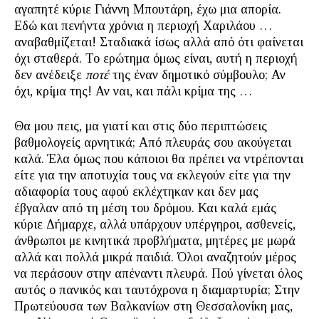
αγαπητέ κύριε Γιάννη Μπουτάρη, έχω μια απορία.
Εδώ και πενήντα χρόνια η περιοχή Χαριλάου …
αναβαθμίζεται! Σταδιακά ίσως αλλά από ότι φαίνεται
όχι σταθερά. Το ερώτημα όμως είναι, αυτή η περιοχή
δεν ανέδειξε
ποτέ
της έναν δημοτικό σύμβουλο; Αν
όχι, κρίμα της! Αν ναι, και πάλι κρίμα της …
Θα μου πεις, μα γιατί και στις δύο περιπτώσεις
βαθμολογείς αρνητικά; Από πλευράς σου ακούγεται
καλά. Έλα όμως που κάποιοι θα πρέπει να ντρέπονται
είτε για την αποτυχία τους να εκλεγούν είτε για την
αδιαφορία τους αφού εκλέχτηκαν και δεν μας
έβγαλαν από τη μέση του δρόμου. Και καλά εμάς
κύριε Δήμαρχε, αλλά υπάρχουν υπέργηροι, ασθενείς,
άνθρωποι με κινητικά προβλήματα, μητέρες με μωρά
αλλά και πολλά μικρά παιδιά. Όλοι αναζητούν μέρος
να περάσουν στην απέναντι πλευρά. Πού γίνεται όλος
αυτός ο πανικός και ταυτόχρονα η διαμαρτυρία; Στην
Πρωτεύουσα των Βαλκανίων στη Θεσσαλονίκη μας,