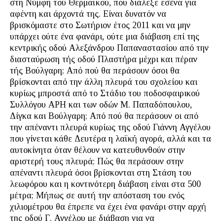
στη Νύμφη τού Θερμαϊκού, που διάλεξε εσένα για
αφέντη και άρχοντά της. Είναι δυνατόν να
βρισκόμαστε στο Σωτήριον έτος 2011 και να μην
υπάρχει ούτε ένα φανάρι, ούτε μια διάβαση επί της
κεντρικής οδού Αλεξάνδρου Παπαναστασίου από την
διασταύρωση τής οδού Πλαστήρα μέχρι και πέραν
τής Βούλγαρη; Από πού θα περάσουν όσοι θα
βρίσκονται από την άλλη πλευρά του σχολείου και
κυρίως μπροστά από το Στάδιο του ποδοσφαιρικού
Συλλόγου ΑΡΗ και των οδών Μ. Παπαδόπουλου,
Δίγκα και Βούλγαρη; Από πού θα περάσουν οι από
την απέναντι πλευρά κυρίως της οδού Γιάννη Αγγέλου
που γίνεται κάθε Δευτέρα η λαϊκή αγορά, αλλά και τα
αυτοκίνητα όταν θέλουν να κατευθυνθούν στην
αριστερή τους πλευρά; Πώς θα περάσουν στην
απέναντι πλευρά όσοι βρίσκονται στη Στάση του
λεωφόρου και η κοντινότερη διάβαση είναι στα 500
μέτρα; Μήπως σε αυτή την απόσταση του ενός
χιλιομέτρου θα έπρεπε να έχει ένα φανάρι στην αρχή
της οδού Γ. Αγγέλου με διάβαση για να