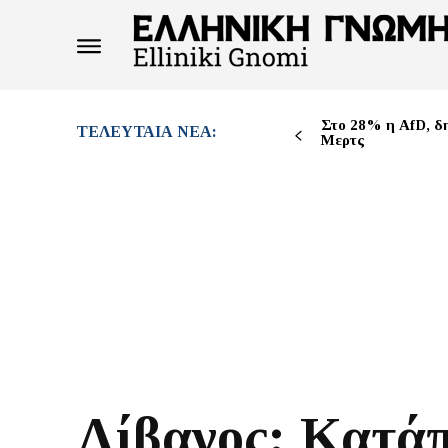
Στο 28% η AfD, δ
ΤΕΛΕΥΤΑΊΑ ΝΈΑ:
Μερτς
Λίβανος: Κατά