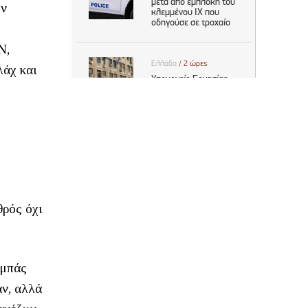
ον
N,
λάχ και
θρός όχι
Αμπάς
άν, αλλά