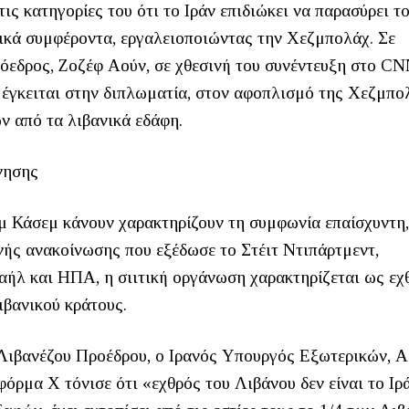
ις κατηγορίες του ότι το Ιράν επιδιώκει να παρασύρει τ
νικά συμφέροντα, εργαλειοποιώντας την Χεζμπολάχ. Σε
όεδρος, Ζοζέφ Αούν, σε χθεσινή του συνέντευξη στο CN
ς έγκειται στην διπλωματία, στον αφοπλισμό της Χεζμπο
 από τα λιβανικά εδάφη.
νησης
μ Κάσεμ κάνουν χαρακτηρίζουν τη συμφωνία επαίσχυντη,
ινής ανακοίνωσης που εξέδωσε το Στέιτ Ντιπάρτμεντ,
ραήλ και ΗΠΑ, η σιιτική οργάνωση χαρακτηρίζεται ως εχ
ιβανικού κράτους.
 Λιβανέζου Προέδρου, ο Ιρανός Υπουργός Εξωτερικών, 
όρμα Χ τόνισε ότι «εχθρός του Λιβάνου δεν είναι το Ιρ