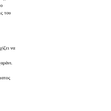
το
ις του
χίζει να
ς
αράνι.
ματος