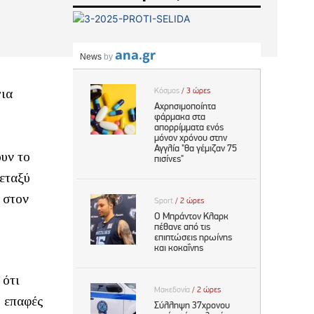
για
ουν το
εταξύ
 στον
 ότι
ς επαφές