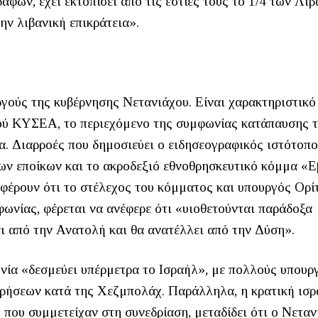
δαφών, έχει εκτοπίσει από τις εστίες τους το 1/4 των Λι
ην λιβανική επικράτεια».
ργούς της κυβέρνησης Νετανιάχου. Είναι χαρακτηριστικό
νού ΚΥΣΕΑ, το περιεχόμενο της συμφωνίας κατάπαυσης 
α. Διαρροές που δημοσιεύει ο ειδησεογραφικός ιστότοπ
αίων εποίκων και το ακροδεξιό εθνοθρησκευτικό κόμμα «
φέρουν ότι το στέλεχος του κόμματος και υπουργός Ορί
φωνίας, φέρεται να ανέφερε ότι «υιοθετούνται παράδοξα
ει από την Ανατολή και θα ανατέλλει από την Δύση».
ωνία «δεσμεύει υπέρμετρα το Ισραήλ», με πολλούς υπουρ
ιρήσεων κατά της Χεζμπολάχ. Παράλληλα, η κρατική ισ
που συμμετείχαν στη συνεδρίαση, μεταδίδει ότι ο Νεταν