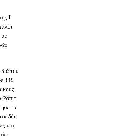
της Ι
ταλοί
 σε
νέο
 διά του
βε 345
οικούς,
υ-Ράπιτ
τησε το
στα δύο
ώς και
τίες,