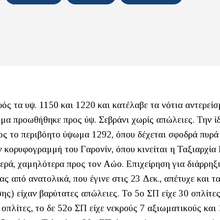
ρός τα υψ. 1150 και 1220 και κατέλαβε τα νότια αντερεί
άγμα προωθήθηκε προς ύψ. Σεβράνι χωρίς απώλειες. Την ί
ος το περιβόητο ύψωμα 1292, όπου δέχεται σφοδρά πυρά
 κορυφογραμμή του Γαρονίν, όπου κινείται η Ταξιαρχία 
τερά, χαμηλότερα προς τον Αώο. Επιχείρηση για διάρρηξ
 από ανατολικά, που έγινε στις 23 Δεκ., απέτυχε και τ
ης) είχαν βαρύτατες απώλειες. Το 5ο ΣΠ είχε 30 οπλίτε
 οπλίτες, το δε 52ο ΣΠ είχε νεκρούς 7 αξιωματικούς και