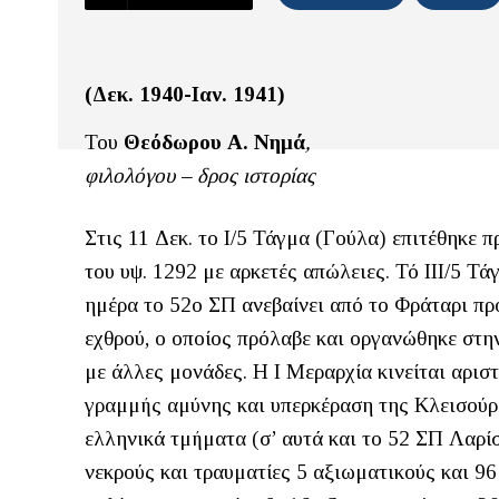
(Δεκ. 1940-Ιαν. 1941)
Του
Θεόδωρου Α. Νημά
,
φιλολόγου – δρος ιστορίας
Στις 11 Δεκ. το Ι/5 Τάγμα (Γούλα) επιτέθηκε π
του υψ. 1292 με αρκετές απώλειες. Τό ΙΙΙ/5 Τ
ημέρα το 52ο ΣΠ ανεβαίνει από το Φράταρι πρ
εχθρού, ο οποίος πρόλαβε και οργανώθηκε στην
με άλλες μονάδες. Η Ι Μεραρχία κινείται αρισ
γραμμής αμύνης και υπερκέραση της Κλεισούρας
ελληνικά τμήματα (σ’ αυτά και το 52 ΣΠ Λαρίσ
νεκρούς και τραυματίες 5 αξιωματικούς και 96