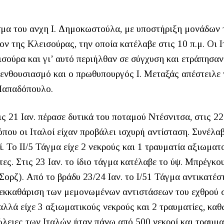
σμα του ανχη Ι. Δημοκωστούλα, με υποστήριξη μονάδων 
ν της Κλεισούρας, την οποία κατέλαβε στις 10 π.μ. Οι Ι
σούρα και γι’ αυτό περιήλθαν σε σύγχυση και ετράπησαν
ενθουσιασμό και ο πρωθυπουργός Ι. Μεταξάς απέστειλε 
Παπαδόπουλο.
 21 Ιαν. πέρασε δυτικά του ποταμού Ντέσνιτσα, στις 22
που οι Ιταλοί είχαν προβάλει ισχυρή αντίσταση. Συνέλα
. Το ΙΙ/5 Τάγμα είχε 2 νεκρούς και 1 τραυματία αξιωματ
ες. Στις 23 Ιαν. το ίδιο τάγμα κατέλαβε το ύψ. Μπρέγκο
(Σορζ). Από το βράδυ 23/24 Ιαν. το Ι/51 Τάγμα αντικατέσ
ν εκκαθάριση των μεμονωμένων αντιστάσεων του εχθρού 
λλά είχε 3 αξιωματικούς νεκρούς και 2 τραυματίες, καθ
ώλειες των Ιταλών ήταν πάνω από 500 νεκροί και τραυμα