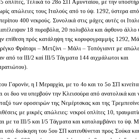
85 οπλίτες, Τελικά το 28ο ΣΠ Αμυνταίου, με την υποστήρ
χωρίς απώλειες τους Ιταλούς από το ύψ. 1292, ύστερα απ
περίπου 400 νεκρούς. Συνολικά στις μάχες αυτές οι Ιταλο
κατέλειψαν 18 πυροβόλα, 20 πολυβόλα και άφθονο άλλο 
την επίθεση πρός κατάληψη της κορυφογραμμής 1292, Μά
ρέγκο Φράταρι – Μετζίνι – Μάλι – Τοπόγιανιτ με απώλε
ν από τα ΙΙΙ/2 καί ΙΙΙ/5 Τάγματα 144 αιχμάλωτοι και
τρατιώτου).
 Γαρονίν, η Ι Μεραρχία, με το 4ο και το 5ο ΣΠ κινείτα
αι οι δυο να υπερβούν την Κλεισούρα από ανατολικά και 
εταξύ των οροσειρών της Νεμέρτσκας και της Τρεμπεσίνα
ιθέσεις με μικρές απώλειες: νεκροί οπλίτες 10, τραυματίε
ται με τα ΙΙΙ/5 και Ι/5 Τάγματα και καταλαμβάνει το ύψ. 
ναι υπό διοίκηση του 5ου ΣΠ κατευθύνεται προς Σούκα κα