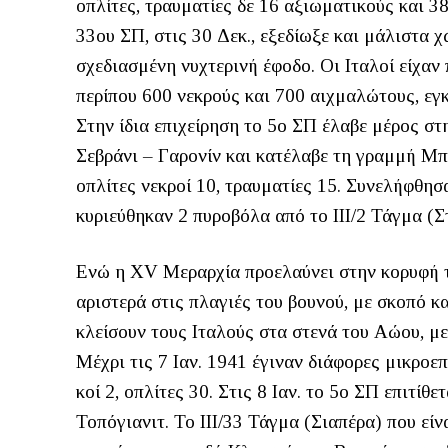
οπλίτες, τραυματίες δε 16 αξιωματικούς και 3
33ου ΣΠ, στις 30 Δεκ., εξεδίωξε και μάλιστα 
σχεδιασμένη νυχτερινή έφοδο. Οι Ιταλοί είχαν 
περίπου 600 νεκρούς και 700 αιχμαλώτους, εγ
Στην ίδια επιχείρηση το 5ο ΣΠ έλαβε μέρος σ
Σεβράνι – Γαρονίν και κατέλαβε τη γραμμή Μπ
οπλίτες νεκροί 10, τραυματίες 15. Συνελήφθησα
κυριεύθηκαν 2 πυροβόλα από το ΙΙΙ/2 Τάγμα (Σ
Ενώ η XV Μεραρχία προελαύνει στην κορυφή του
αριστερά στις πλαγιές του βουνού, με σκοπό κ
κλείσουν τους Ιταλούς στα στενά του Αώου, μ
Μέχρι τις 7 Ιαν. 1941 έγιναν διάφορες μικροεπ
κοί 2, οπλίτες 30. Στις 8 Ιαν. το 5ο ΣΠ επιτίθε
Τοπόγιανιτ. Το ΙΙΙ/33 Τάγμα (Σιαπέρα) που εί