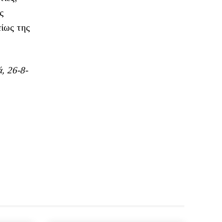
ς
είως της
, 26-8-