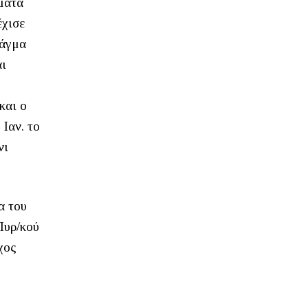
ματα
έχισε
Τάγμα
αι
και ο
 Ιαν. το
νι
α του
Πυρ/κού
χος