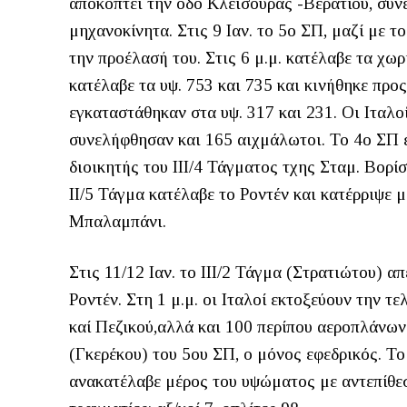
αποκόπτει την οδό Κλεισούρας -Βερατίου, συν
μηχανοκίνητα. Στις 9 Ιαν. το 5ο ΣΠ, μαζί με τ
την προέλασή του. Στις 6 μ.μ. κατέλαβε τα χωρ
κατέλαβε τα υψ. 753 και 735 και κινήθηκε προ
εγκαταστάθηκαν στα υψ. 317 και 231. Οι Ιταλο
συνελήφθησαν και 165 αιχμάλωτοι. Το 4ο ΣΠ ε
διοικητής του ΙΙΙ/4 Τάγματος τχης Σταμ. Βορίσ
ΙΙ/5 Τάγμα κατέλαβε το Ροντέν και κατέρριψε 
Μπαλαμπάνι.
Στις 11/12 Ιαν. το ΙΙΙ/2 Τάγμα (Στρατιώτου) α
Ροντέν. Στη 1 μ.μ. οι Ιταλοί εκτοξεύουν την 
καί Πεζικού,αλλά και 100 περίπου αεροπλάνων
(Γκερέκου) του 5ου ΣΠ, ο μόνος εφεδρικός. Τ
ανακατέλαβε μέρος του υψώματος με αντεπίθεση