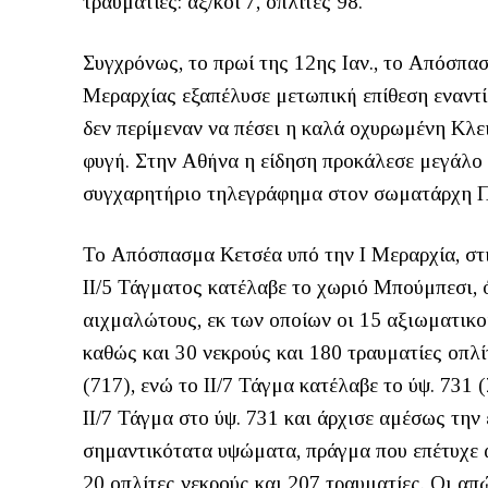
τραυματίες: αξ/κοί 7, οπλίτες 98.
Συγχρόνως, το πρωί της 12ης Ιαν., το Απόσπα
Μεραρχίας εξαπέλυσε μετωπική επίθεση εναντίο
δεν περίμεναν να πέσει η καλά οχυρωμένη Κλει
φυγή. Στην Αθήνα η είδηση προκάλεσε μεγάλο 
συγχαρητήριο τηλεγράφημα στον σωματάρχη 
Το Απόσπασμα Κετσέα υπό την Ι Μεραρχία, στις
ΙΙ/5 Τάγματος κατέλαβε το χωριό Μπούμπεσι, ό
αιχμαλώτους, εκ των οποίων οι 15 αξιωματικοί
καθώς και 30 νεκρούς και 180 τραυματίες οπλίτ
(717), ενώ το ΙΙ/7 Τάγμα κατέλαβε το ύψ. 731 
ΙΙ/7 Τάγμα στο ύψ. 731 και άρχισε αμέσως τη
σημαντικότατα υψώματα, πράγμα που επέτυχε α
20 οπλίτες νεκρούς και 207 τραυματίες. Οι απ