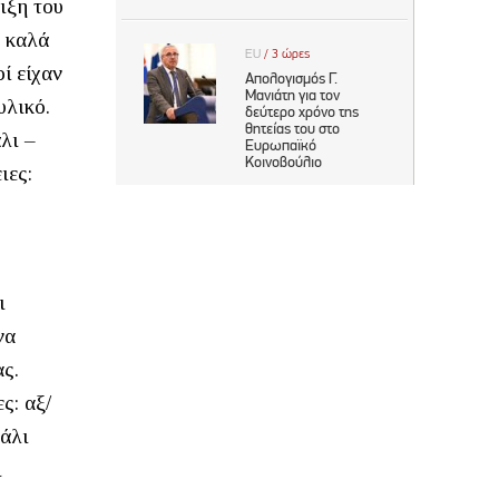
ιξη του
ό καλά
ί είχαν
υλικό.
λι –
ιες:
ι
να
ς.
ς: αξ/
Μάλι
ι