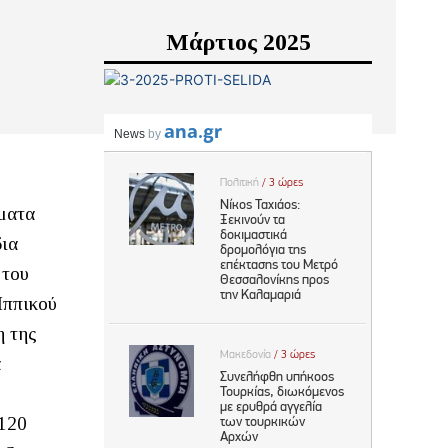
Μάρτιος 2025
σματα
δια
 του
Ιππικού
η της
α
ς
 120