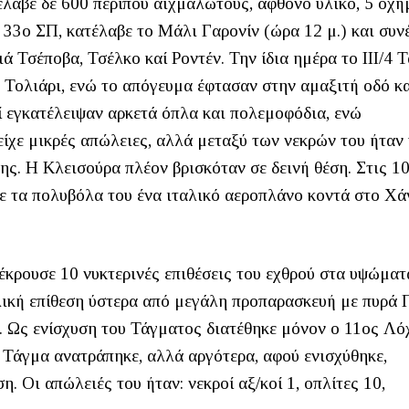
έλαβε δε 600 περίπου αιχμαλώτους, άφθονο υλικό, 5 οχή
ο 33ο ΣΠ, κατέλαβε το Μάλι Γαρονίν (ώρα 12 μ.) και συν
ιά Τσέποβα, Τσέλκο καί Ροντέν. Την ίδια ημέρα το ΙΙΙ/4 
ς Τολιάρι, ενώ το απόγευμα έφτασαν στην αμαξιτή οδό κ
ί εγκατέλειψαν αρκετά όπλα και πολεμοφόδια, ενώ
ίχε μικρές απώλειες, αλλά μεταξύ των νεκρών του ήταν 
ης. Η Κλεισούρα πλέον βρισκόταν σε δεινή θέση. Στις 10
με τα πολυβόλα του ένα ιταλικό αεροπλάνο κοντά στο Χά
πέκρουσε 10 νυκτερινές επιθέσεις του εχθρού στα υψώματ
τελική επίθεση ύστερα από μεγάλη προπαρασκευή με πυρά 
. Ως ενίσχυση του Τάγματος διατέθηκε μόνον ο 11ος Λό
ο Τάγμα ανατράπηκε, αλλά αργότερα, αφού ενισχύθηκε,
. Οι απώλειές του ήταν: νεκροί αξ/κοί 1, οπλίτες 10,