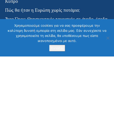
Κύπρο
Πώς θα ήταν η Ευρώπη χωρίς ποτάμια;
Άγιο Όρος: Θρησκευτικός τουρισμός σε άνοδο, έσοδα
σε πτώση
Χρησιμοποιούμε cookies για να σας προσφέρουμε την
καλύτερη δυνατή εμπειρία στη σελίδα μας. Εάν συνεχίσετε να
χρησιμοποιείτε τη σελίδα, θα υποθέσουμε πως είστε
Δημοφιλή άρθρα
ικανοποιημένοι με αυτό.
Στείλετε το μήνυμα σας
Εντάξει
ActionAid: 88.265 GOAL στο Υπουργείο Εξωτερικών
Το Έπος του 1940
“Deutsche Bank”: “Δραματικές και απρόσμενες
εξελίξεις έρχονται άμεσα στην Ελλάδα”
Διεθνής Διάσκεψη για το AIDS – Ο ανταγωνισμός
ρίχνει τις τιμές των φαρμάκων αλλά τα νέα φάρμακα
παραμένουν απρόσιτα
Σχετικά με εμάς