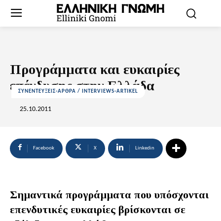
Προγράμματα και ευκαιρίες
επένδυσης στην Ελλάδα
ΣΥΝΕΝΤΕΥΞΕΙΣ-ΑΡΘΡΑ / INTERVIEWS-ARTIKEL
25.10.2011
Facebook
X
Linkedin
Σημαντικά προγράμματα που υπόσχονται
επενδυτικές ευκαιρίες βρίσκονται σε