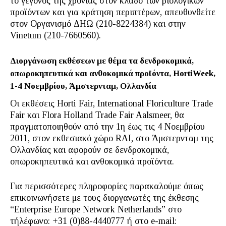
το γεγονός της χρονιάς στον κλάδο των βιολογικών
προϊόντων και για κράτηση περιπτέρων, απευθυνθείτε
στον Οργανισμό ΔΗΩ (210-8224384) και στην
Vinetum (210-7660560).
Διοργάνωση εκθέσεων με θέμα τα δενδροκομικά,
οπωροκηπευτικά και ανθοκομικά προϊόντα,
HortiWeek
,
1-4 Νοεμβρίου, Άμστερνταμ, Ολλανδία
Οι εκθέσεις Horti Fair, International Floriculture Trade
Fair και Flora Holland Trade Fair Aalsmeer, θα
πραγματοποιηθούν από την 1η έως τις 4 Νοεμβρίου
2011, στον εκθεσιακό χώρο RAI, στο Άμστερνταμ της
Ολλανδίας και αφορούν σε δενδροκομικά,
οπωροκηπευτικά και ανθοκομικά προϊόντα.
Για περισσότερες πληροφορίες παρακαλούμε όπως
επικοινωνήσετε με τους διοργανωτές της έκθεσης
“Enterprise Europe Network Netherlands” στο
τήλέφωνο: +31 (0)88-4440777 ή στο e-mail: