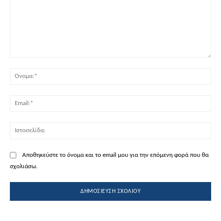
Σχόλιο:
Όν
Ema
Ισ
Αποθηκεύστε το όνομα και το email μου για την επόμενη φορά που θα
σχολιάσω.