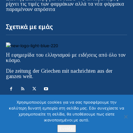
ρίχνει τις τιμές των φαρμάκων αλλά τα νέα φάρμακα
παραμένουν απρόσιτα
Σχετικά με εμάς
Η εφημερίδα του ελληνισμού με ειδήσεις από όλο τον
κόσμο.
Die zeitung der Griechen mit nachrichten aus der
ganzen welt.
Χρησιμοποιούμε cookies για να σας προσφέρουμε την
καλύτερη δυνατή εμπειρία στη σελίδα μας. Εάν συνεχίσετε να
χρησιμοποιείτε τη σελίδα, θα υποθέσουμε πως είστε
© ELLINIKI GNOMI • Die Zeitung der
ικανοποιημένοι με αυτό.
Griechen in Europa | All Rights Reserved |
Στείλετε το μήνυμα σας
Κατασκευή ιστοσελίδας WebColors
Εντάξει