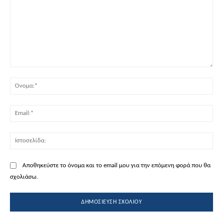
Σχόλιο:
Όν
Ema
Ισ
Αποθηκεύστε το όνομα και το email μου για την επόμενη φορά που θα
σχολιάσω.