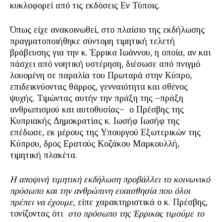
κυκλοφορεί από τις εκδόσεις Εν Τύποις.
Όπως είχε ανακοινωθεί, στο πλαίσιο της εκδήλωσης
πραγματοποιήθηκε σύντομη τιμητική τελετή
βράβευσης για την κ. Έρρικα Ιωάννου, η οποία, αν και
πάσχει από νοητική υστέρηση, διέσωσε από πνιγμό
λουομένη σε παραλία του Πρωταρά στην Κύπρο,
επιδεικνύοντας θάρρος, γενναιότητα και σθένος
ψυχής. Τιμώντας αυτήν την πράξη της −πράξη
ανθρωπισμού και αυτοθυσίας− ο Πρέσβης της
Κυπριακής Δημοκρατίας κ. Ιωσήφ Ιωσήφ της
επέδωσε, εκ μέρους της Υπουργού Εξωτερικών της
Κύπρου, δρος Ερατούς Κοζάκου Μαρκουλλή,
τιμητική πλακέτα.
Η αποψινή τιμητική εκδήλωση προβάλλει το κοινωνικό
πρόσωπο και την ανθρώπινη ευαισθησία που όλοι
πρέπει να έχουμε,
είπε χαρακτηριστικά ο κ. Πρέσβης,
τονίζοντας ότι
στο πρόσωπο της Έρρικας τιμούμε το