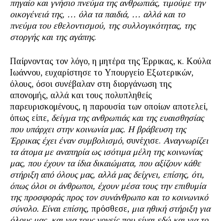
πηγαίο και γνήσιο πνεύμα της ανθρωπιάς, τιμούμε την
οικογένειά της, … όλα τα παιδιά, … αλλά και το
πνεύμα του εθελοντισμού, της συλλογικότητας, της
στοργής και της αγάπης
.
Παίρνοντας τον λόγο, η μητέρα της Έρρικας, κ. Κούλα
Ιωάννου, ευχαρίστησε το Υπουργείο Εξωτερικών,
όλους, όσοι συνέβαλαν στη διοργάνωση της
απονομής, αλλά και τους πολυπληθείς
παρευρισκομένους, η παρουσία των οποίων αποτελεί,
όπως είπε,
δείγμα της ανθρωπιάς και της ευαισθησίας
που υπάρχει στην κοινωνία μας. Η
βράβευση της
Έρρικας έχει έναν συμβολισμό
, συνέχισε.
Αναγνωρίζει
τα άτομα με αναπηρία ως ισότιμα μέλη της κοινωνίας
μας, που έχουν τα ίδια δικαιώματα, που αξίζουν κάθε
στήριξη από όλους μας, αλλά μας δείχνει, επίσης, ότι,
όπως όλοι οι άνθρωποι, έχουν μέσα τους την επιθυμία
της προσφοράς προς τον συνάνθρωπο και το κοινωνικό
σύνολο. Είναι επίσης,
πρόσθεσε,
μια ηθική στήριξη για
όλους μας, και για τους γονείς που είναι εδώ και για το