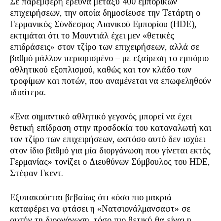
Σε παρεμφερή έρευνα μεταξύ 400 εμπορικών
επιχειρήσεων, την οποία δημοσίευσε την Τετάρτη o
Γερμανικός Σύνδεσμος Λιανικού Εμπορίου (HDE),
εκτιμάται ότι το Μουντιάλ έχει μεν «θετικές
επιδράσεις» στον τζίρο των επιχειρήσεων, αλλά σε
βαθμό μάλλον περιορισμένο – με εξαίρεση το εμπόριο
αθλητικού εξοπλισμού, καθώς και τον κλάδο των
τροφίμων και ποτών, που αναμένεται να επωφεληθούν
ιδιαίτερα.
«Ένα σημαντικό αθλητικό γεγονός μπορεί να έχει
θετική επίδραση στην προσδοκία του καταναλωτή και
τον τζίρο των επιχειρήσεων, ωστόσο αυτό δεν ισχύει
στον ίδιο βαθμό για μία διοργάνωση που γίνεται εκτός
Γερμανίας» τονίζει ο Διευθύνων Σύμβουλος του HDE,
Στέφαν Γκεντ.
Εξυπακούεται βεβαίως ότι «όσο πιο μακριά
καταφέρει να φτάσει η «Νατσιονάλμανσαφτ» σε
αυτήν τη διοργάνωση, τόσο πιο θετική θα είναι η