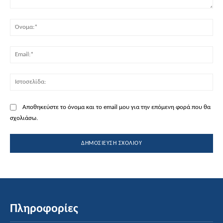
Σχόλιο:
Όν
Ema
Ισ
Αποθηκεύστε το όνομα και το email μου για την επόμενη φορά που θα
σχολιάσω.
Πληροφορίες