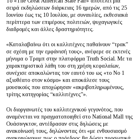
Το «The Great American State Fair» αποτελεί μια
σειρά εκδηλώσεων διάρκειας 16 ημερών, από τις 25
Ιουνίου έως τις 10 Ιουλίου, με συναυλίες, εκθεσιακά
περίπτερα των επιμέρους πολιτειών, ψυχαγωγικές
διαδρομές και άλλες δραστηριότητες.
«Καταλαβαίνω ότι οι καλλιτέχνες παθαίνουν “τρακ”
σε σχέση με την εμφάνισή τους», ανέφερε σε εκτενές
μήνυμα o Tραμπ στην πλατφόρμα Truth Social. Με τα
χαρακτηριστικά λάθη του στη χρήση κεφαλαίων,
συνέχισε αποκαλώντας τον εαυτό του ως «το Νο 1
αξιοθέατο στον κόσμο» και αποκάλεσε τους
μουσικούς που αποχώρησαν «ακριβοπληρωμένους,
τρίτης κατηγορίας “καλλιτέχνες”».
Οι διοργανωτές του καλλιτεχνικού γεγονότος, που
αναμένεται να πραγματοποιηθεί στο National Mall της
Ουάσινγκτον, αντέδρασαν στις δηλώσεις με
ανακοίνωσή τους, δηλώνοντας ότι «με ενθουσιασμό
ανακοινώνουμε πως ο πρόεδρος θα δώσει προσωπικά