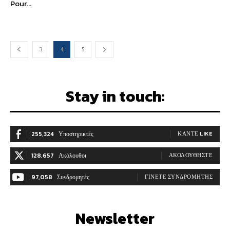
Pour...
3
4
5
Stay in touch:
255,324
Υποστηρικτές
ΚΆΝΤΕ LIKE
128,657
Ακόλουθοι
ΑΚΟΛΟΥΘΉΣΤΕ
97,058
Συνδρομητές
ΓΊΝΕΤΕ ΣΥΝΔΡΟΜΗΤΉΣ
Newsletter