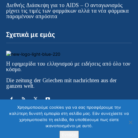
Διεθνής Διάσκεψη για το AIDS – Ο ανταγωνισμός
ρίχνει τις τιμές των φαρμάκων αλλά τα νέα φάρμακα
παραμένουν απρόσιτα
Σχετικά με εμάς
Η εφημερίδα του ελληνισμού με ειδήσεις από όλο τον
κόσμο.
Die zeitung der Griechen mit nachrichten aus der
ganzen welt.
Χρησιμοποιούμε cookies για να σας προσφέρουμε την
καλύτερη δυνατή εμπειρία στη σελίδα μας. Εάν συνεχίσετε να
χρησιμοποιείτε τη σελίδα, θα υποθέσουμε πως είστε
ικανοποιημένοι με αυτό.
© ELLINIKI GNOMI • Die Zeitung der
Στείλετε το μήνυμα σας
Griechen in Europa | All Rights Reserved |
Εντάξει
Κατασκευή ιστοσελίδας WebColors