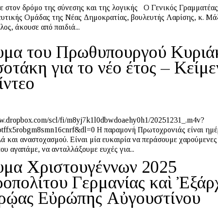
ν δρόμο της σύνεσης και της λογικής Ο Γενικός Γραμματέας της
υτικής Ομάδας της Νέας Δημοκρατίας, βουλευτής Λαρίσης, κ. Μά
ος, άκουσε από παιδιά...
μα του Πρωθυπουργού Κυριά
οτάκη για το νέο έτος – Κείμε
ίντεο
m8smn16cnrf&dl=0 Η παραμονή Πρωτοχρονιάς είναι ημέρα
λά και αναστοχασμού. Είναι μία ευκαιρία να περάσουμε χαρούμενες
ου αγαπάμε, να ανταλλάξουμε ευχές για...
μα Χριστουγέννων 2025
οπολίτου Γερμανίας καὶ Ἐξάρ
ρῴας Εὐρώπης Αὐγουστίνου