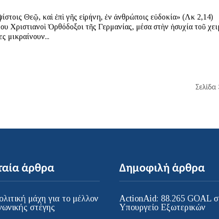
εῷ, καὶ ἐπὶ γῆς εἰρήνη, ἐν ἀνθρώποις εὐδοκία» (Λκ 2,14)
στιανοὶ Ὀρθόδοξοι τῆς Γερμανίας, μέσα στὴν ἡσυχία τοῦ χειμῶνα,
ες μικραίνουν...
Σελίδα
ταία άρθρα
Δημοφιλή άρθρα
ολιτική μάχη για το μέλλον
ActionAid: 88.265 GOAL σ
νωνικής στέγης
Υπουργείο Εξωτερικών