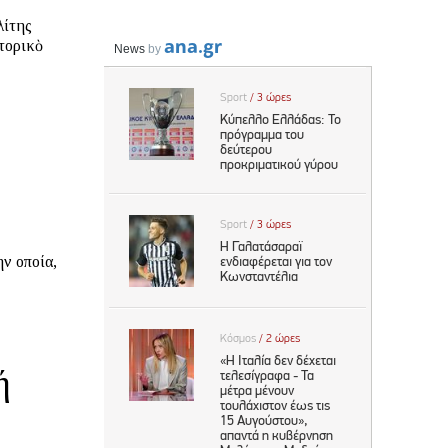
λίτης
στορικὸ
ή