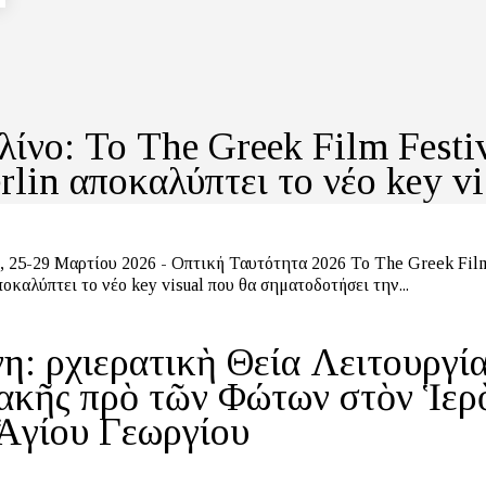
λίνο: Το The Greek Film Festi
rlin αποκαλύπτει το νέο key vi
5-29 Μαρτίου 2026 - Οπτική Ταυτότητα 2026 Το The Greek Film Festival
ποκαλύπτει το νέο key visual που θα σηματοδοτήσει την...
η: Ἀρχιερατικὴ Θεία Λειτουργί
ακῆς πρὸ τῶν Φώτων στὸν Ἱερ
Ἁγίου Γεωργίου