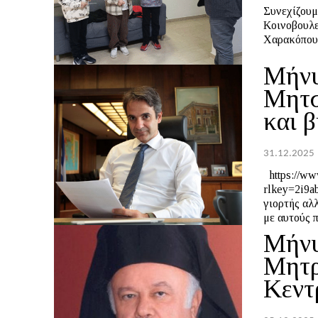
Συνεχίζουμε στο
Κοινοβουλε
Χαρακόπουλ
Μήνυ
Μητσ
και β
31.12.2025
https://www.dropbox.com/scl/fi/m8yj7k1l0dbwdoaehy0h1/20251231_.m4v?
rlkey=2i9abtffx5robg
γιορτής αλ
με αυτούς π
Μήνυ
Μητρ
Κεντ