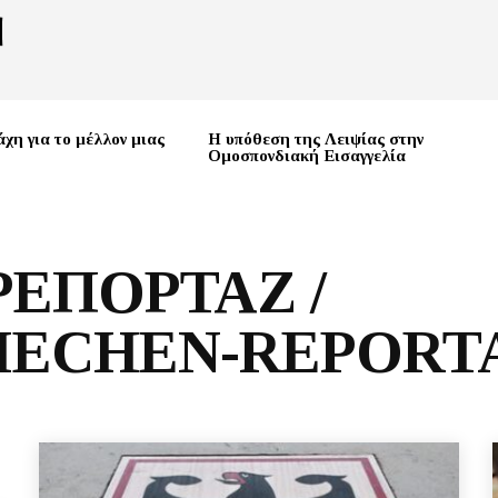
χη για το μέλλον μιας
Η υπόθεση της Λειψίας στην
Ομοσπονδιακή Εισαγγελία
ΕΠΟΡΤΑΖ /
IECHEN-REPORT