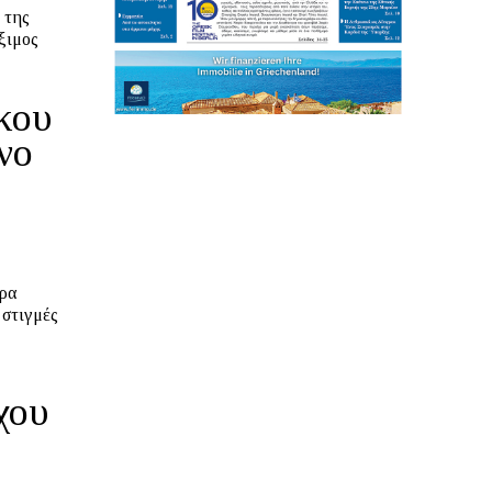
ξιμος
κου
νο
 στιγμές
χου