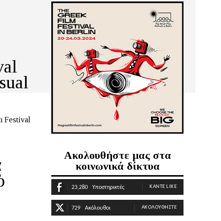
val
sual
Ακολουθήστε μας στα
α
κοινωνικά δίκτυα
ὸ
ΚΆΝΤΕ LIKE
23,280
Υποστηρικτές
ΑΚΟΛΟΥΘΉΣΤΕ
729
Ακόλουθοι