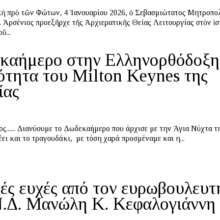
ὴ πρὸ τῶν Φώτων, 4 Ἰανουαρίου 2026, ὁ Σεβασμιώτατος Μητροπο
. Ἀρσένιος προεξῆρχε τῆς Ἀρχιερατικῆς Θείας Λειτουργίας στὸν ἱ
ῦ...
καήμερο στην Ελληνορθόδοξη
ότητα του Μilton Keynes της
ίας
ε την Άγια Νύχτα την οποία,
ει και το τραγουδάκι, με τόση χαρά προσμέναμε και η...
ές ευχές από τον ευρωβουλευτ
Ν.Δ. Μανώλη Κ. Κεφαλογιάννη