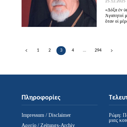
25.12.2025
«Δόξα ἐν ὑψίστοις Θ
Ἀγαπητοί μου Χρι
ὅταν οἱ μέρ
1
2
3
4
...
294
Πληροφορίες
Τελευ
Impressum / Disclaimer
Ρώμη: Π
μιας κοι
Αρχείο / Zeitungs-Archiv