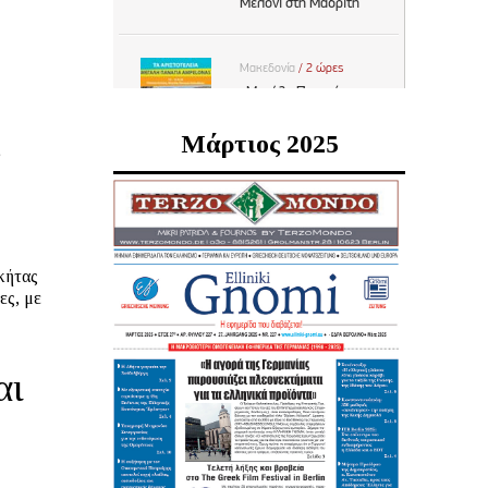
Μάρτιος 2025
ν
κήτας
ες, με
αι