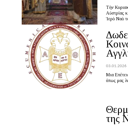
Τὴν Κυριακ
Αὐστρίας κ
Ἱερὸ Ναὸ το
Δωδε
Κοιν
Αγγλ
03.01.2026
Μια Επέτειος...... Διανύουμε το Δωδεκαήμερο που άρχισε μ
όπως μας λέ
Θερμ
της 