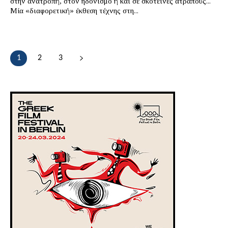
στην ανατροπή, στον ηδονισμό ή και σε σκοτεινές ατραπούς...
Μία «διαφορετική» έκθεση τέχνης στη...
1
2
3