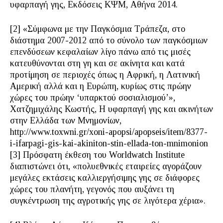
υφαρπαγή γης, Εκδόσεις ΚΨΜ, Αθήνα 2014.
[2] «Σύμφωνα με την Παγκόσμια Τράπεζα, στο
διάστημα 2007-2012 από το σύνολο των παγκόσμιων
επενδύσεων κεφαλαίων λίγο πάνω από τις μισές
κατευθύνονται στη γη και σε ακίνητα και κατά
προτίμηση σε περιοχές όπως η Αφρική, η Λατινική
Αμερική αλλά και η Ευρώπη, κυρίως στις πρώην
χώρες του πρώην ‘υπαρκτού σοσιαλισμού’»,
Χατζημιχάλης Κωστής, Η υφαρπαγή γης και ακινήτων
στην Ελλάδα των Μνημονίων,
http://www.toxwni.gr/xoni-apopsi/apopseis/item/8377-
i-ifarpagi-gis-kai-akiniton-stin-ellada-ton-mnimonion
[3] Πρόσφατη έκθεση του Worldwatch Institute
διαπιστώνει ότι, «πολυεθνικές εταιρείες αγοράζουν
μεγάλες εκτάσεις καλλιεργήσιμης γης σε διάφορες
χώρες του πλανήτη, γεγονός που αυξάνει τη
συγκέντρωση της αγροτικής γης σε λιγότερα χέρια».