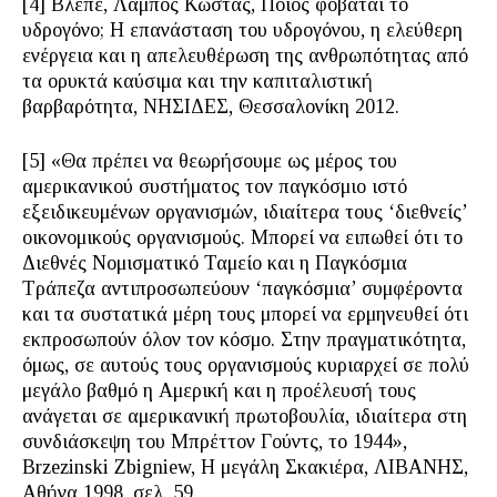
[4] Βλέπε, Λάμπος Κώστας, Ποιος φοβάται το
υδρογόνο; Η επανάσταση του υδρογόνου, η ελεύθερη
ενέργεια και η απελευθέρωση της ανθρωπότητας από
τα ορυκτά καύσιμα και την καπιταλιστική
βαρβαρότητα, ΝΗΣΙΔΕΣ, Θεσσαλονίκη 2012.
[5] «Θα πρέπει να θεωρήσουμε ως μέρος του
αμερικανικού συστήματος τον παγκόσμιο ιστό
εξειδικευμένων οργανισμών, ιδιαίτερα τους ‘διεθνείς’
οικονομικούς οργανισμούς. Μπορεί να ειπωθεί ότι το
Διεθνές Νομισματικό Ταμείο και η Παγκόσμια
Τράπεζα αντιπροσωπεύουν ‘παγκόσμια’ συμφέροντα
και τα συστατικά μέρη τους μπορεί να ερμηνευθεί ότι
εκπροσωπούν όλον τον κόσμο. Στην πραγματικότητα,
όμως, σε αυτούς τους οργανισμούς κυριαρχεί σε πολύ
μεγάλο βαθμό η Αμερική και η προέλευσή τους
ανάγεται σε αμερικανική πρωτοβουλία, ιδιαίτερα στη
συνδιάσκεψη του Μπρέττον Γούντς, το 1944»,
Brzezinski Zbigniew, Η μεγάλη Σκακιέρα, ΛΙΒΑΝΗΣ,
Αθήνα 1998, σελ. 59.