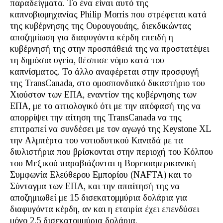
παραδείγματα. Το ένα είναι αυτό της
καπνοβιομηχανίας Philip Morris που στρέφεται κατά
της κυβέρνησης της Ουρουγουάης, διεκδικώντας
αποζημίωση για διαφυγόντα κέρδη επειδή η
κυβέρνησή της στην προσπάθειά της να προστατέψει
τη δημόσια υγεία, θέσπισε νόμο κατά του
καπνίσματος. Το άλλο αναφέρεται στην προσφυγή
της TransCanada, στο ομοσπονδιακό δικαστήριο του
Χιούστον των ΕΠΑ, εναντίον της κυβέρνησης των
ΕΠΑ, με το αιτιολογικό ότι με την απόφασή της να
απορρίψει την αίτηση της TransCanada να της
επιτραπεί να συνδέσει με τον αγωγό της Keystone XL
την Αλμπέρτα του νοτιοδυτικού Καναδά με τα
διυλιστήρια που βρίσκονται στην περιοχή του Κόλπου
του Μεξικού παραβιάζονται η Βορειοαμερικανική
Συμφωνία Ελεύθερου Εμπορίου (NAFTA) και το
Σύνταγμα των ΕΠΑ, και την απαίτησή της να
αποζημιωθεί με 15 δισεκατομμύρια δολάρια για
διαφυγόντα κέρδη, αν και η εταιρία έχει επενδύσει
μόνο 2,5 δισεκατομμύρια δολάρια.