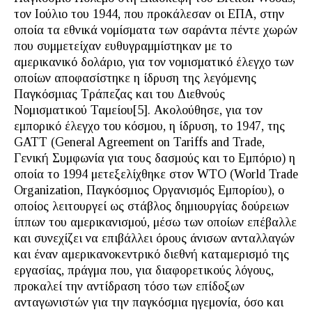
τον Ιούλιο του 1944, που προκάλεσαν οι ΕΠΑ, στην
οποία τα εθνικά νομίσματα των σαράντα πέντε χωρών
που συμμετείχαν ευθυγραμμίστηκαν με το
αμερικανικό δολάριο, για τον νομισματικό έλεγχο των
οποίων αποφασίστηκε η ίδρυση της λεγόμενης
Παγκόσμιας Τράπεζας και του Διεθνούς
Νομισματικού Ταμείου[5]. Ακολούθησε, για τον
εμπορικό έλεγχο του κόσμου, η ίδρυση, το 1947, της
GATT (General Agreement on Tariffs and Trade,
Γενική Συμφωνία για τους δασμούς και το Εμπόριο) η
οποία το 1994 μετεξελίχθηκε στον WTO (World Trade
Organization, Παγκόσμιος Οργανισμός Εμπορίου), ο
οποίος λειτουργεί ως στάβλος δημιουργίας δούρειων
ίππων του αμερικανισμού, μέσω των οποίων επέβαλλε
και συνεχίζει να επιβάλλει όρους άνισων ανταλλαγών
και έναν αμερικανοκεντρικό διεθνή καταμερισμό της
εργασίας, πράγμα που, για διαφορετικούς λόγους,
προκαλεί την αντίδραση τόσο των επίδοξων
ανταγωνιστών για την παγκόσμια ηγεμονία, όσο και