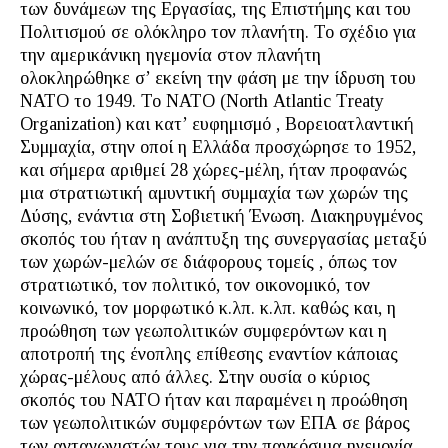
των δυνάμεων της Εργασίας, της Επιστήμης και του
Πολιτισμού σε ολόκληρο τον πλανήτη. Το σχέδιο για
την αμερικάνικη ηγεμονία στον πλανήτη
ολοκληρώθηκε σ’ εκείνη την φάση με την ίδρυση του
ΝΑΤΟ το 1949. Το ΝΑΤΟ (Νοrth Αtlantic Τreaty
Οrganizatiοn) και κατ’ ευφημισμό , Βορειοατλαντική
Συμμαχία, στην οποί η Ελλάδα προσχώρησε το 1952,
και σήμερα αριθμεί 28 χώρες-μέλη, ήταν προφανώς
μια στρατιωτική αμυντική συμμαχία των χωρών της
Δύσης, ενάντια στη Σοβιετική Ένωση. Διακηρυγμένος
σκοπός του ήταν η ανάπτυξη της συνεργασίας μεταξύ
των χωρών-μελών σε διάφορους τομείς , όπως τον
στρατιωτικό, τον πολιτικό, τον οικονομικό, τον
κοινωνικό, τον μορφωτικό κ.λπ. κ.λπ. καθώς και, η
προώθηση των γεωπολιτικών συμφερόντων και η
αποτροπή της ένοπλης επίθεσης εναντίον κάποιας
χώρας-μέλους από άλλες. Στην ουσία ο κύριος
σκοπός του ΝΑΤΟ ήταν και παραμένει η προώθηση
των γεωπολιτικών συμφερόντων των ΕΠΑ σε βάρος
των ανταγωνιστών τους για την παγκόσμια ηγεμονία,