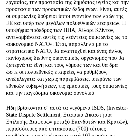
εργασίας, την προστασία της δημόσιας υγείας και την
προστασία των προσωπικών δεδομένων. Είναι, αυτές
οι συμφωνίες δούρειοι ίπποι εναντίον των λαών της
ΕΕ και υπέρ των μεγάλων πολυεθνικών εταιρειών. Η
υποψήφια πρόεδρος των ΗΠΑ, Χίλαρι Κλίντον,
αντιλαμβάνεται αυτές τις λεόντειες συμφωνίες ως το
«οικονομικό ΝΑΤΟ». Έτσι, παράλληλα με το
στρατιωτικό ΝΑΤΟ, θα αναπτυχθεί και ένας άλλος
πανίσχυρος διεθνής οικονομικός οργανισμός που θα
ξεπερνά τα έθνη και τους νόμους των και θα δρα
ώστε οι πολυεθνικές εταιρείες να ρυθμίζουν,
ανεξέλεγκτα και χωρίς παρεμβάσεις, υπεράνω των
εθνικών κυβερνήσεων, τις εμπορικές τους συμφωνίες
και την παγκόσμια οικονομία συνολικά.
Ήδη βρίσκονται σ’ αυτά τα λεγόμενα ISDS, (Investor-
State Dispute Settlement, Εταιρικά Δικαστήρια
Επίλυσης Διαφορών μεταξύ Επενδυτών και Κρατών),
περισσότερες από επτακόσιες (700) τέτοιες
υποθέσεις, που στρέφονται κατά 107 χωρών, με