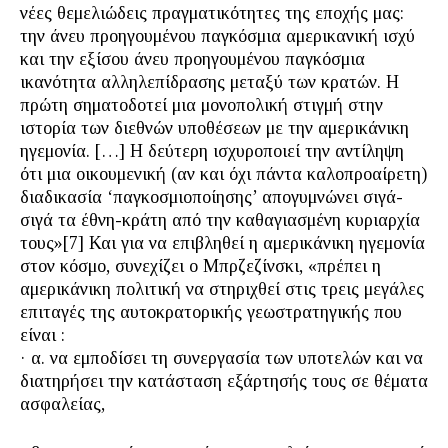
νέες θεμελιώδεις πραγματικότητες της εποχής μας:
την άνευ προηγουμένου παγκόσμια αμερικανική ισχύ
και την εξίσου άνευ προηγουμένου παγκόσμια
ικανότητα αλληλεπίδρασης μεταξύ των κρατών. Η
πρώτη σηματοδοτεί μια μονοπολική στιγμή στην
ιστορία των διεθνών υποθέσεων με την αμερικάνικη
ηγεμονία. […] Η δεύτερη ισχυροποιεί την αντίληψη
ότι μια οικουμενική (αν και όχι πάντα καλοπροαίρετη)
διαδικασία ‘παγκοσμιοποίησης’ απογυμνώνει σιγά-
σιγά τα έθνη-κράτη από την καθαγιασμένη κυριαρχία
τους»[7] Και για να επιβληθεί η αμερικάνικη ηγεμονία
στον κόσμο, συνεχίζει ο Μπρζεζίνσκι, «πρέπει η
αμερικάνικη πολιτική να στηριχθεί στις τρεις μεγάλες
επιταγές της αυτοκρατορικής γεωστρατηγικής που
είναι :
· α. να εμποδίσει τη συνεργασία των υποτελών και να
διατηρήσει την κατάσταση εξάρτησής τους σε θέματα
ασφαλείας,