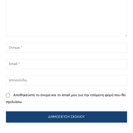
Σχόλιο:
Όν
Ema
Ισ
Αποθηκεύστε το όνομα και το email μου για την επόμενη φορά που θα
σχολιάσω.