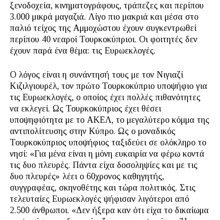
ξενοδοχεία, κινηματογράφους, τράπεζες και περίπου
3.000 μικρά μαγαζιά. Λίγο πιο μακριά και μέσα στο
παλιό τείχος της Αμμοχώστου έχουν συγκεντρωθεί
περίπου 40 νεαροί Τουρκοκύπριοι. Οι φοιτητές δεν
έχουν παρά ένα θέμα: τις Ευρωεκλογές.
Ο λόγος είναι η συνάντησή τους με τον Νιγιαζί
Κιζιλγιουρέλ, τον πρώτο Τουρκοκύπριο υποψήφιο για
τις Ευρωεκλογές, ο οποίος έχει πολλές πιθανότητες
να εκλεγεί. Ως Τουρκοκύπριος έχει θέσει
υποψηφιότητα με το ΑΚΕΛ, το μεγαλύτερο κόμμα της
αντιπολίτευσης στην Κύπρο. Ως ο μοναδικός
Τουρκοκύπριος υποψήφιος ταξιδεύει σε ολόκληρο το
νησί: «Για μένα είναι η μόνη ευκαιρία να φέρω κοντά
τις δυο πλευρές. Πάντα είχα δοσοληψίες και με τις
δυο πλευρές» λέει ο 60χρονος καθηγητής,
συγγραφέας, σκηνοθέτης και τώρα πολιτικός. Στις
τελευταίες Ευρωεκλογές ψήφισαν λιγότεροι από
2.500 άνθρωποι. «Δεν ήξερα καν ότι είχα το δικαίωμα