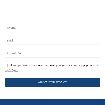
Σχόλιο:
Όν
Ema
Ισ
Αποθηκεύστε το όνομα και το email μου για την επόμενη φορά που θα
σχολιάσω.