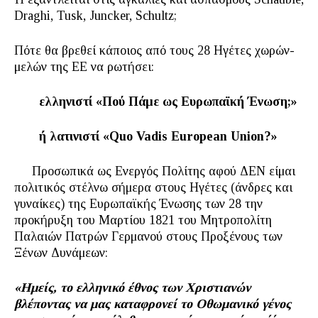
Draghi, Tusk, Juncker, Schultz;
Πότε θα βρεθεί κάποιος από τους 28 Ηγέτες χωρών-
μελών της ΕΕ να ρωτήσει:
ελληνιστί «Πού Πάμε ως Ευρωπαϊκή Ένωση;»
ή
λατινιστί
«Quo Vadis European Union?»
Προσωπικά ως Ενεργός Πολίτης αφού ΔΕΝ είμαι
πολιτικός στέλνω σήμερα στους Ηγέτες (άνδρες και
γυναίκες) της Ευρωπαϊκής Ένωσης των 28 την
προκήρυξη του Μαρτίου 1821 του Μητροπολίτη
Παλαιών Πατρών Γερμανού στους Προξένους των
Ξένων Δυνάμεων:
«
Ημείς, το ελληνικό έθνος των Χριστιανών
βλέποντας να μας καταφρονεί το Οθωμανικό γένος