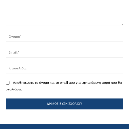
Σχόλιο:
Όν
Ema
Ισ
Αποθηκεύστε το όνομα και το email μου για την επόμενη φορά που θα
σχολιάσω.