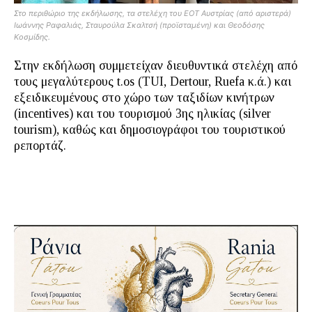
Στο περιθώριο της εκδήλωσης, τα στελέχη του ΕΟΤ Αυστρίας (από αριστερά)
Ιωάννης Ραφαλιάς, Σταυρούλα Σκαλτσή (προϊσταμένη) και Θεοδόσης
Κοσμίδης.
Στην εκδήλωση συμμετείχαν διευθυντικά στελέχη από
τους μεγαλύτερους t.os (TUI, Dertour, Ruefa κ.ά.) και
εξειδικευμένους στο χώρο των ταξιδίων κινήτρων
(incentives) και του τουρισμού 3ης ηλικίας (silver
tourism), καθώς και δημοσιογράφοι του τουριστικού
ρεπορτάζ.