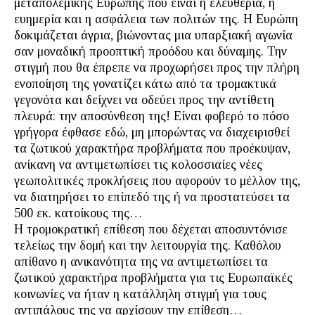
μεταπολεμικής Ευρώπης που είναι η ελευθερία, η
ευημερία και η ασφάλεια των πολιτών της. Η Ευρώπη
δοκιμάζεται άγρια, βιώνοντας μια υπαρξιακή αγωνία
σαν μοναδική προοπτική προόδου και δύναμης. Την
στιγμή που θα έπρεπε να προχωρήσει προς την πλήρη
ενοποίηση της γονατίζει κάτω από τα τρομακτικά
γεγονότα και δείχνει να οδεύει προς την αντίθετη
πλευρά: την αποσύνθεση της! Είναι φοβερό το πόσο
γρήγορα έφθασε εδώ, μη μπορώντας να διαχειρισθεί
τα ζωτικού χαρακτήρα προβλήματα που προέκυψαν,
ανίκανη να αντιμετωπίσει τις κολοσσιαίες νέες
γεωπολιτικές προκλήσεις που αφορούν το μέλλον της,
να διατηρήσει το επίπεδό της ή να προστατεύσει τα
500 εκ. κατοίκους της…
Η τρομοκρατική επίθεση που δέχεται αποσυντόνισε
τελείως την δομή και την λειτουργία της. Καθόλου
απίθανο η ανικανότητα της να αντιμετωπίσει τα
ζωτικού χαρακτήρα προβλήματα για τις Ευρωπαϊκές
κοινωνίες να ήταν η κατάλληλη στιγμή για τους
αντιπάλους της να αρχίσουν την επίθεση…