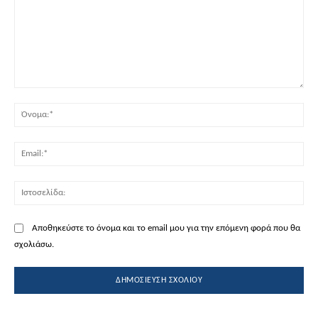
Σχόλιο:
Όν
Ema
Ισ
Αποθηκεύστε το όνομα και το email μου για την επόμενη φορά που θα
σχολιάσω.