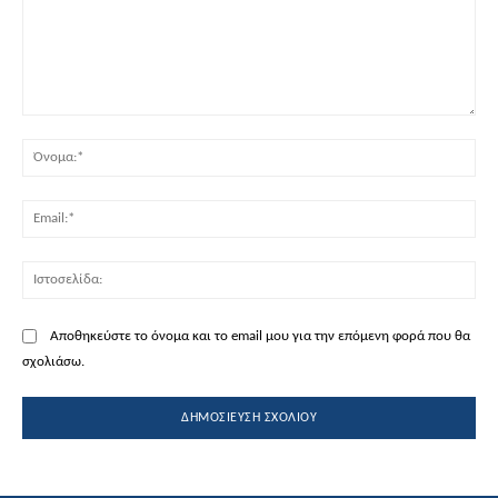
Σχόλιο:
Όν
Ema
Ισ
Αποθηκεύστε το όνομα και το email μου για την επόμενη φορά που θα
σχολιάσω.