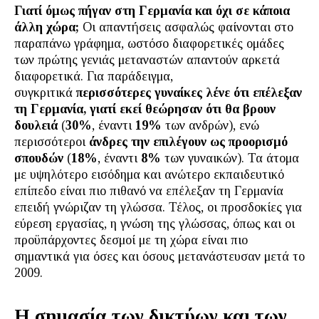
Γιατί όμως πήγαν στη Γερμανία και όχι σε κάποια
άλλη χώρα;
Οι απαντήσεις ασφαλώς φαίνονται στο
παραπάνω γράφημα, ωστόσο διαφορετικές ομάδες
των πρώτης γενιάς μεταναστών απαντούν αρκετά
διαφορετικά. Για παράδειγμα,
συγκριτικά
περισσότερες γυναίκες λένε ότι επέλεξαν
τη Γερμανία, γιατί εκεί θεώρησαν ότι θα βρουν
δουλειά
(
30%
, έναντι
19%
των ανδρών), ενώ
περισσότεροι
άνδρες την επιλέγουν ως προορισμό
σπουδών
(
18%
, έναντι
8%
των γυναικών). Τα άτομα
με υψηλότερο εισόδημα και ανώτερο εκπαιδευτικό
επίπεδο είναι πιο πιθανό να επέλεξαν τη Γερμανία
επειδή γνώριζαν τη γλώσσα. Τέλος, οι προσδοκίες για
εύρεση εργασίας, η γνώση της γλώσσας, όπως και οι
προϋπάρχοντες δεσμοί με τη χώρα είναι πιο
σημαντικά για όσες και όσους μετανάστευσαν μετά το
2009.
Η σημασία των δικτύων και των