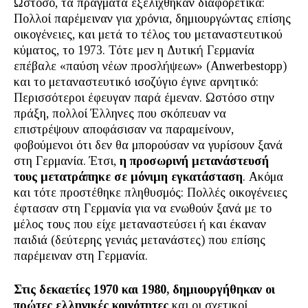
Ωστόσο, τα πράγματα εξελίχθηκαν διαφορετικά:
Πολλοί παρέμειναν για χρόνια, δημιουργώντας επίσης
οικογένειες, και μετά το τέλος του μεταναστευτικού
κύματος, το 1973. Τότε μεν η Δυτική Γερμανία
επέβαλε «παύση νέων προσλήψεων» (Anwerbestopp)
και το μεταναστευτικό ισοζύγιο έγινε αρνητικό:
Περισσότεροι έφευγαν παρά έμεναν. Ωστόσο στην
πράξη, πολλοί Έλληνες που σκόπευαν να
επιστρέψουν αποφάσισαν να παραμείνουν,
φοβούμενοι ότι δεν θα μπορούσαν να γυρίσουν ξανά
στη Γερμανία. Έτσι,
η προσωρινή μετανάστευσή
τους μετατράπηκε σε μόνιμη εγκατάσταση
. Ακόμα
και τότε προστέθηκε πληθυσμός: Πολλές οικογένειες
έφτασαν στη Γερμανία για να ενωθούν ξανά με το
μέλος τους που είχε μεταναστεύσει ή και έκαναν
παιδιά (δεύτερης γενιάς μετανάστες) που επίσης
παρέμειναν στη Γερμανία.
Στις δεκαετίες 1970 και 1980, δημιουργήθηκαν οι
πρώτες ελληνικές κοινότητες
και οι σχετικοί