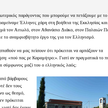
εξωτερικός παράγοντας που μπορούμε να πετάξουμε με το
ραμείναμε Έλληνες χάρη στη βοήθεια της Εκκλησίας και
σμά τον Αιτωλό, στον Αθανάσιο Διάκο, στον Παλαιών 
ε το αναμφισβήτητο έργο της για τον Ελληνισμό.
σπαθούν να μας πείσουν ότι πρόκειται να αρπάξουν τα
ση: «πού πας ρε Καραμήτρο;». Γιατί αν πραγματικά το πι
ναι σύμφωνος μαζί του ο ελληνικός λαός;
 από βάρβαρους
τέ δεν τους
νο ως θεσμό,
εν πρόκειται
 γιατί δεν έχουν