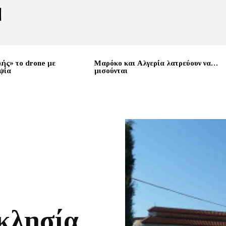
λής» το drone με
Μαρόκο και Αλγερία λατρεύουν να…
ψία
μισούνται
κλησία