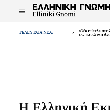
«Νέο επίπεδο απει
ΤΕΛΕΥΤΑΊΑ ΝΈΑ:
εκρηκτικά στη Λει
Η Ελληνική Εκ