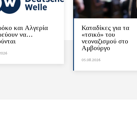
όκο και Αλγερία
Καταδίκες για τα
ρεύουν να…
«τσικό» του
ούνται
νεοναζισμού στο
Αμβούργο
2026
05.08.2026