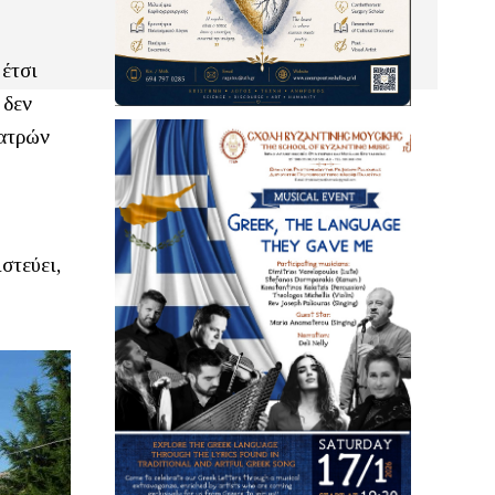
 έτσι
 δεν
Πατρών
στεύει,