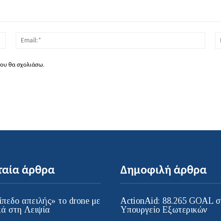
Όνομα:*
Email
που θα σχολιάσω.
ταία άρθρα
Δημοφιλή άρθρα
ίπεδο απειλής» το drone με
ActionAid: 88.265 GOAL σ
κά στη Λειψία
Υπουργείο Εξωτερικών