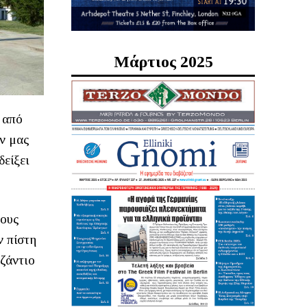
Μάρτιος 2025
 από
ην μας
δείξει
τους
ν πίστη
υζάντιο