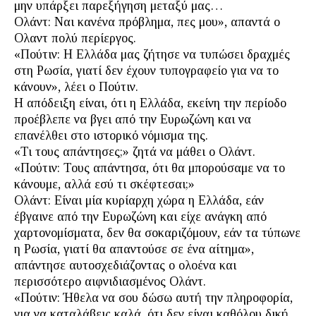
μην υπάρξει παρεξήγηση μεταξύ μας…
Ολάντ: Nαι κανένα πρόβλημα, πες μου», απαντά ο
Ολαντ πολύ περίεργος.
«Πούτιν: H Ελλάδα μας ζήτησε να τυπώσει δραχμές
στη Ρωσία, γιατί δεν έχουν τυπογραφείο για να το
κάνουν», λέει ο Πούτιν.
Η απόδειξη είναι, ότι η Ελλάδα, εκείνη την περίοδο
προέβλεπε να βγει από την Ευρωζώνη και να
επανέλθει στο ιστορικό νόμισμα της.
«Τι τους απάντησες;» ζητά να μάθει ο Ολάντ.
«Πούτιν: Τους απάντησα, ότι θα μπορούσαμε να το
κάνουμε, αλλά εσύ τι σκέφτεσαι;»
Ολάντ: Είναι μία κυρίαρχη χώρα η Ελλάδα, εάν
έβγαινε από την Ευρωζώνη και είχε ανάγκη από
χαρτονομίσματα, δεν θα σοκαριζόμουν, εάν τα τύπωνε
η Ρωσία, γιατί θα απαντούσε σε ένα αίτημα»,
απάντησε αυτοσχεδιάζοντας ο ολοένα και
περισσότερο αιφνιδιασμένος Ολάντ.
«Πούτιν: Ήθελα να σου δώσω αυτή την πληροφορία,
για να καταλάβεις καλά, ότι δεν είναι καθόλου δική