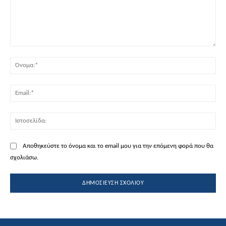
Σχόλιο:
Όν
Ema
Ισ
Αποθηκεύστε το όνομα και το email μου για την επόμενη φορά που θα
σχολιάσω.