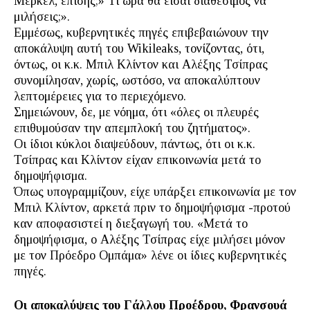
Μέρκελ, επίσης;» Τι ώρα θα είσαι διαθέσιμος να
μιλήσεις;».
Εμμέσως, κυβερνητικές πηγές επιβεβαιώνουν την
αποκάλυψη αυτή του Wikileaks, τονίζοντας, ότι,
όντως, οι κ.κ. Μπιλ Κλίντον και Αλέξης Τσίπρας
συνομίλησαν, χωρίς, ωστόσο, να αποκαλύπτουν
λεπτομέρειες για το περιεχόμενο.
Σημειώνουν, δε, με νόημα, ότι «όλες οι πλευρές
επιθυμούσαν την απεμπλοκή του ζητήματος».
Οι ίδιοι κύκλοι διαψεύδουν, πάντως, ότι οι κ.κ.
Τσίπρας και Κλίντον είχαν επικοινωνία μετά το
δημοψήφισμα.
Όπως υπογραμμίζουν, είχε υπάρξει επικοινωνία με τον
Μπιλ Κλίντον, αρκετά πριν το δημοψήφισμα -προτού
καν αποφασιστεί η διεξαγωγή του. «Μετά το
δημοψήφισμα, ο Αλέξης Τσίπρας είχε μιλήσει μόνον
με τον Πρόεδρο Ομπάμα» λένε οι ίδιες κυβερνητικές
πηγές.
Οι αποκαλύψεις του Γάλλου Προέδρου, Φρανσουά