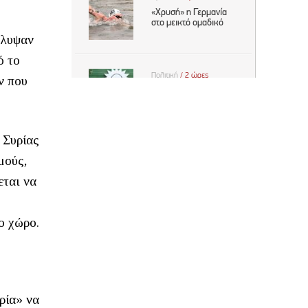
άλυψαν
ό το
ν που
 Συρίας
μούς,
εται να
ο χώρο.
ρία» να