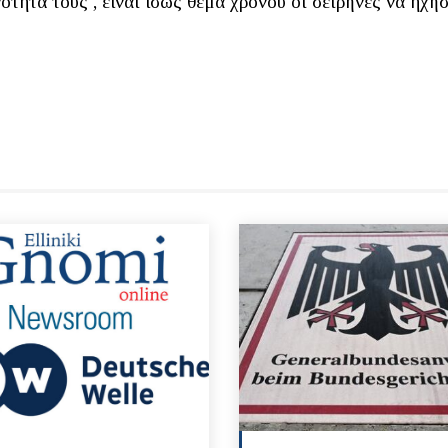
τητά τους , είναι ίσως θέμα χρόνου οι σειρήνες να ηχή