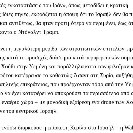
ές εγκαταστάσεις του Ιράν», όπως μεταδίδει η κρατική
ίδιες πηγές, εκφράζεται η άποψη ότι το Ισραήλ δεν θα π
 και αντιθέτως, θα ήταν προτιμότερο να περιμένει, έως ό
ήκοντα ο Ντόναλντ Τραμπ.
νει η μεγαλύτερη μερίδα των στρατιωτικών επιτελών, πρ
ης κατά το προσεχές διάστημα κατά περιφερειακών συμ
ν Χούθι στην Υεμένη και παράλληλα κατά των φιλοϊρανι
φότου κατέρρευσε το καθεστώς Άσαντ στη Συρία, αυξήθη
ραηλινής επικράτειας, που προέρχονταν τόσο από την Υε
να να έχει καταφέρει να αποκρούσει τα περισσότερα από 
 εναέριο χώρο – με μοναδική εξαίρεση ένα drone των Χο
νε του κεντρικού Ισραήλ.
 ενόσω διαρκούσε η επίσκεψη Κερίλα στο Ισραήλ – η Wall