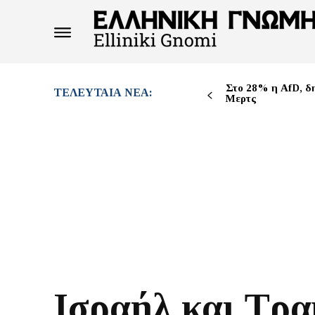
Στο 28% η AfD, δ
ΤΕΛΕΥΤΑΊΑ ΝΈΑ:
Μερτς
Ισραήλ και Τρα