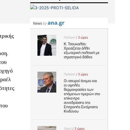
τρικής
ωση.
του
αρχηγό
σραέλ
ιότητες
ότου