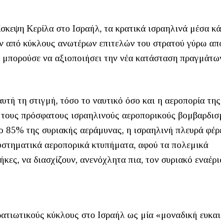
ίσκεψη Κερίλα στο Ισραήλ, τα κρατικά ισραηλινά μέσα κ
αν από κύκλους ανωτέρων επιτελών του στρατού γύρω απ
α μπορούσε να αξιοποιήσει την νέα κατάσταση πραγμάτω
υτή τη στιγμή, τόσο το ναυτικό όσο και η αεροπορία της
 τους πρόσφατους ισραηλινούς αεροπορικούς βομβαρδισ
το 85% της συριακής αεράμυνας, η ισραηλινή πλευρά φέρ
συστηματικά αεροπορικά κτυπήματα, αφού τα πολεμικά
κες, να διασχίζουν, ανενόχλητα πια, τον συριακό εναέρι
ατιωτικούς κύκλους στο Ισραήλ ως μία «μοναδική ευκαι