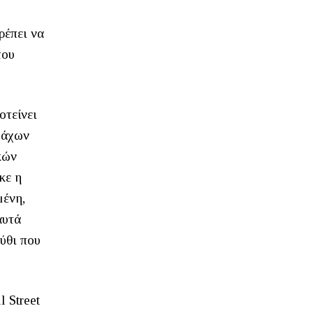
ρέπει να
του
οτείνει
μάχων
κών
κε η
μένη,
αυτά
ύθι που
 Street