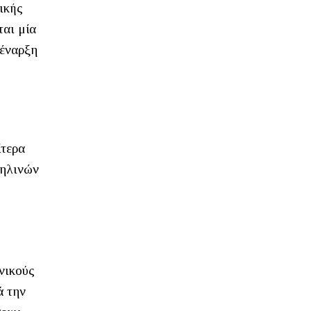
ικής
ται μία
 έναρξη
ίτερα
αηλινών
νικούς
ά την