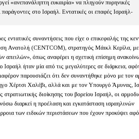
ργεί «ανεπανάληπτη ευκαιρία» να πληγούν πυρηνικές
ί παράγοντες στο Ισραήλ. Εντατικές οι επαφές Ισραήλ-
ς εντατικές συναντήσεις που είχε ο επικεφαλής της κεν
Μέση Ανατολή (CENTCOM), στρατηγός Μάικλ Κερίλα, με
ών απειλών», όπως αναφέρει η σχετική επίσημη ανακοίν
ο Ισραήλ ήταν μία από τις μεγαλύτερες σε διάρκεια, αφό
ιαφέρον παρουσιάζει ότι δεν συναντήθηκε μόνο με τον 
γο Χέρτσι Χαλέβι, αλλά και με τον Υπουργό Άμυνας, Ι
ης στρατιωτικής διοίκησης του βορείου Ισραήλ, οι αρμοδ
ενόσω διαρκεί η προέλαση και εγκατάσταση ισραηλινών
ρροια των ειδικών περιστάσεων που έχουν προκύψει αφ