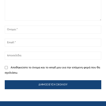
Σχόλιο:
Όν
Ema
Ισ
Αποθηκεύστε το όνομα και το email μου για την επόμενη φορά που θα
σχολιάσω.