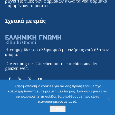
ρίχνει τις τιμές των φαρμάκων αλλά τα νέα φάρμακα
παραμένουν απρόσιτα
Σχετικά με εμάς
Η εφημερίδα του ελληνισμού με ειδήσεις από όλο τον
κόσμο.
Die zeitung der Griechen mit nachrichten aus der
ganzen welt.
Χρησιμοποιούμε cookies για να σας προσφέρουμε την
καλύτερη δυνατή εμπειρία στη σελίδα μας. Εάν συνεχίσετε να
χρησιμοποιείτε τη σελίδα, θα υποθέσουμε πως είστε
ικανοποιημένοι με αυτό.
© ELLINIKI GNOMI • Die Zeitung der
Στείλετε το μήνυμα σας
Griechen in Europa | All Rights Reserved |
Εντάξει
Κατασκευή ιστοσελίδας WebColors