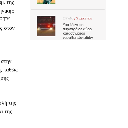
μ. της
ηνικής
ΚΕΤΥ
ας στον
 στην
ή, καθώς
ησης
ολή της
αι της