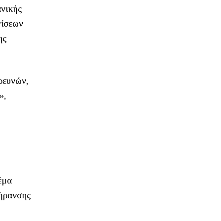
ανικής
γίσεων
ης
ρευνών,
»,
έμα
γήρανσης