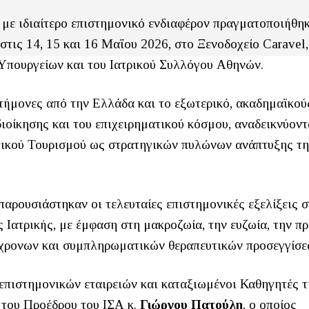
 με ιδιαίτερο επιστημονικό ενδιαφέρον πραγματοποιήθηκ
στις 14, 15 και 16 Μαΐου 2026, στο Ξενοδοχείο Caravel,
α Υπουργείων και του Ιατρικού Συλλόγου Αθηνών.
τήμονες από την Ελλάδα και το εξωτερικό, ακαδημαϊκού
ιοίκησης και του επιχειρηματικού κόσμου, αναδεικνύοντ
ατικού Τουρισμού ως στρατηγικών πυλώνων ανάπτυξης τ
παρουσιάστηκαν οι τελευταίες επιστημονικές εξελίξεις 
ής Ιατρικής, με έμφαση στη μακροζωία, την ευζωία, την 
γχρονων και συμπληρωματικών θεραπευτικών προσεγγίσε
επιστημονικών εταιρειών και καταξιωμένοι Καθηγητές τ
 του Προέδρου του ΙΣΑ κ.
Γιώργου Πατούλη
, ο οποίος