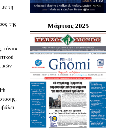
 με τη
ρος της
Μάρτιος 2025
ς
, τόνισε
ατικού
τικών
lth
στασης,
μβάλει