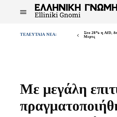
Στο 28% η AfD, δ
ΤΕΛΕΥΤΑΊΑ ΝΈΑ:
Μερτς
Με μεγάλη επιτ
πραγματοποιήθ