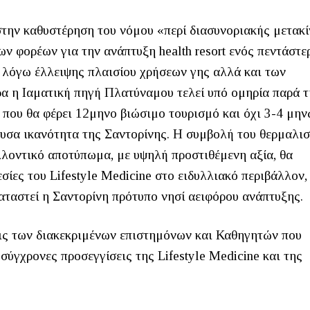
στην καθυστέρηση του νόμου «περί διασυνοριακής μετακ
ν φορέων για την ανάπτυξη health resort ενός πεντάστε
 λόγω έλλειψης πλαισίου χρήσεων γης αλλά και των
α η Ιαματική πηγή Πλατύναμου τελεί υπό ομηρία παρά τ
ση που θα φέρει 12μηνο βιώσιμο τουρισμό και όχι 3-4 μη
υσα ικανότητα της Σαντορίνης. Η συμβολή του θερμαλισ
λλοντικό αποτύπωμα, με υψηλή προστιθέμενη αξία, θα
σίες του Lifestyle Medicine στο ειδυλλιακό περιβάλλον,
αταστεί η Σαντορίνη πρότυπο νησί αειφόρου ανάπτυξης.
εις των διακεκριμένων επιστημόνων και Καθηγητών που
σύγχρονες προσεγγίσεις της Lifestyle Medicine και της