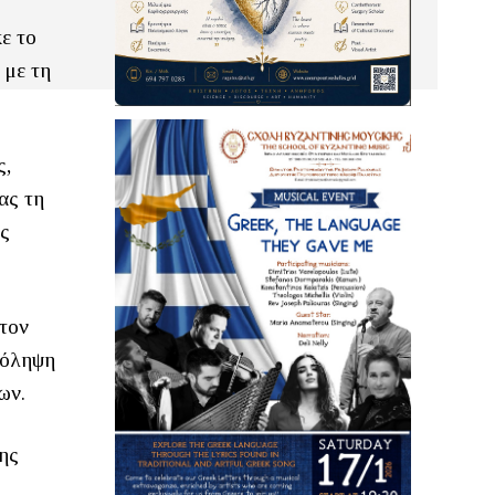
ε το
 με τη
ς,
ας τη
ης
στον
πρόληψη
ων.
ης