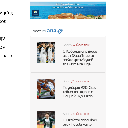
ίνησης
ρου
ην
νών
τικού