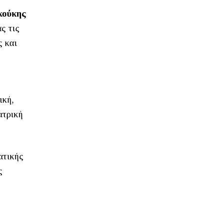
κούκης
ς τις
ς και
ική,
ατρική
ατικής
ς