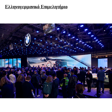
Ελληνογερμανικό Επιμελητήριο