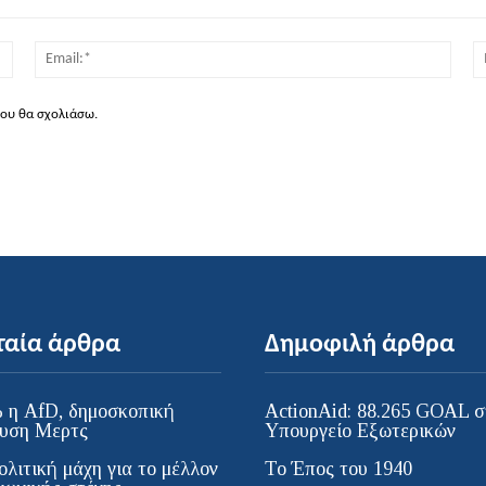
Όνομα:*
Email
που θα σχολιάσω.
ταία άρθρα
Δημοφιλή άρθρα
 η AfD, δημοσκοπική
ActionAid: 88.265 GOAL σ
υση Μερτς
Υπουργείο Εξωτερικών
ολιτική μάχη για το μέλλον
Το Έπος του 1940