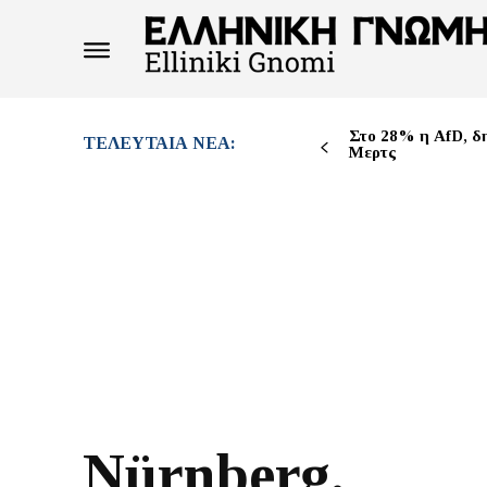
Στο 28% η AfD, δ
ΤΕΛΕΥΤΑΊΑ ΝΈΑ:
Μερτς
Nürnberg.