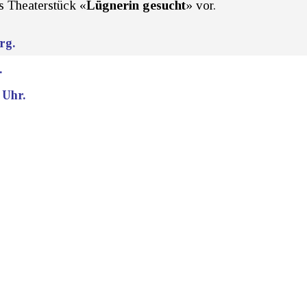
as Theaterstück «
Lügnerin gesucht
» vor.
rg.
.
 Uhr.