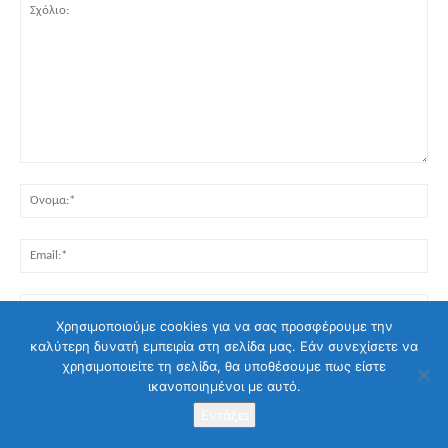
Σχόλιο:
Όν
Ema
Ισ
Χρησιμοποιούμε cookies για να σας προσφέρουμε την
καλύτερη δυνατή εμπειρία στη σελίδα μας. Εάν συνεχίσετε να
Αποθηκεύστε το όνομα και το email μου για την επόμενη φορά που θα
χρησιμοποιείτε τη σελίδα, θα υποθέσουμε πως είστε
σχολιάσω.
ικανοποιημένοι με αυτό.
Στείλετε το μήνυμα σας
Εντάξει