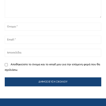
Σχόλιο:
Όν
Ema
Ισ
Αποθηκεύστε το όνομα και το email μου για την επόμενη φορά που θα
σχολιάσω.