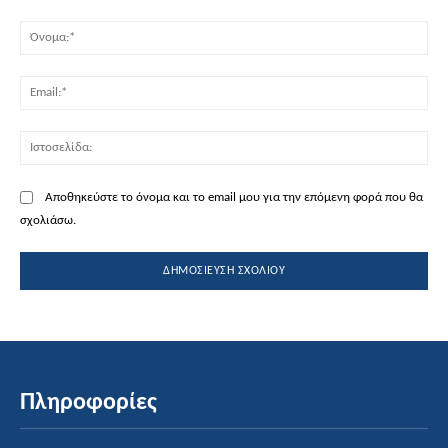
Σχόλιο:
Όν
Ema
Ισ
Αποθηκεύστε το όνομα και το email μου για την επόμενη φορά που θα
σχολιάσω.
Πληροφορίες