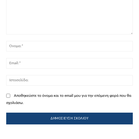
Σχόλιο:
Όν
Ema
Ισ
Αποθηκεύστε το όνομα και το email μου για την επόμενη φορά που θα
σχολιάσω.