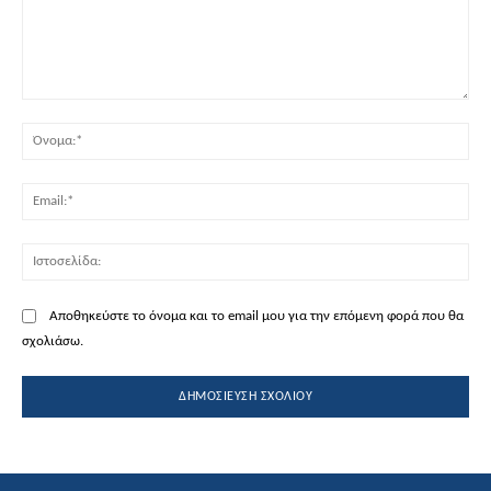
Σχόλιο:
Όν
Ema
Ισ
Αποθηκεύστε το όνομα και το email μου για την επόμενη φορά που θα
σχολιάσω.