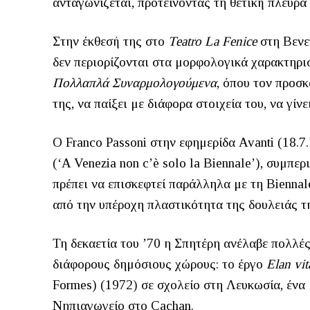
ανταγωνίζεται, προτείνοντας τη θετική πλευρά
Στην έκθεσή της στο
Teatro La Fenice
στη Βενετ
δεν περιορίζονται στα μορφολογικά χαρακτηρισ
Πολλαπλά Συναρμολογούμενα
, όπου τον προσκ
της, να παίξει με διάφορα στοιχεία του, να γί
Ο Franco Passoni στην εφημερίδα Avanti (18.7
(‘A Venezia non c’è solo la Biennale’), συμπε
πρέπει να επισκεφτεί παράλληλα με τη Bienna
από την υπέροχη πλαστικότητα της δουλειάς τ
Τη δεκαετία του ’70 η Σπητέρη ανέλαβε πολλές
διάφορους δημόσιους χώρους: το έργο
Elan vit
Formes) (1972) σε σχολείο στη Λευκωσία, ένα
Νηπιαγωγείο στο Cachan.