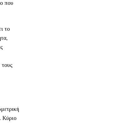
ρο που
ι το
τα,
ας
ό τους
ωμετρική
. Κύριο