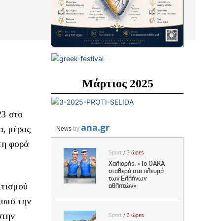
Μάρτιος 2025
23 στο
α, μέρος
τη φορά
ιτισμού
 υπό την
στην