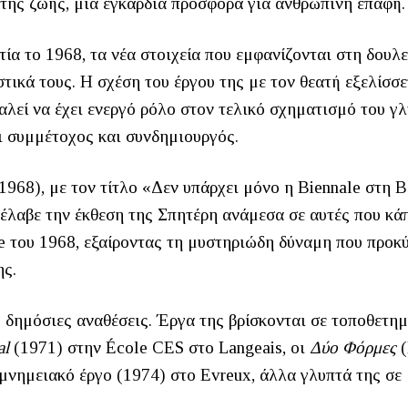
 της ζωής, μια εγκάρδια προσφορά για ανθρώπινη επαφή.
ία το 1968, τα νέα στοιχεία που εμφανίζονται στη δουλε
τικά τους. Η σχέση του έργου της με τον θεατή εξελίσσε
αλεί να έχει ενεργό ρόλο στον τελικό σχηματισμό του γ
νει συμμέτοχος και συνδημιουργός.
.1968), με τον τίτλο «Δεν υπάρχει μόνο η Biennale στη Β
ριέλαβε την έκθεση της Σπητέρη ανάμεσα σε αυτές που κά
le του 1968, εξαίροντας τη μυστηριώδη δύναμη που προκ
ης.
 δημόσιες αναθέσεις. Έργα της βρίσκονται σε τοποθετημ
al
(1971) στην École CES στο Langeais, οι
Δύο Φόρμες
(
 μνημειακό έργο (1974) στο Evreux, άλλα γλυπτά της σε