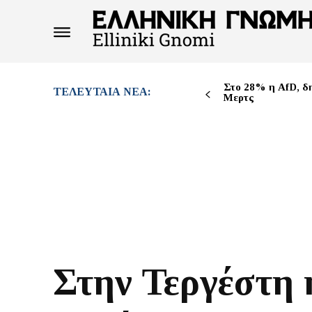
Στο 28% η AfD, δ
ΤΕΛΕΥΤΑΊΑ ΝΈΑ:
Μερτς
Στην Τεργέστη 