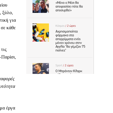
μίου
, ξύλο,
τική για
 σε κάθε
 τις
-Παρίσι,
ναφορές
αυτότητα
μα έργα