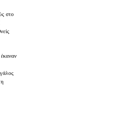
ύς στο
Η
νείς
 έκαναν
εγάλος
τη