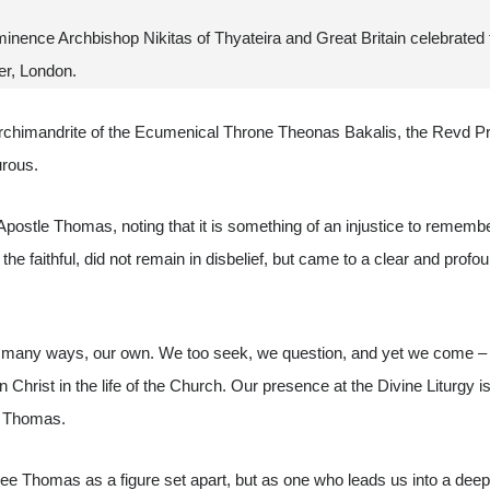
nence Archbishop Nikitas of Thyateira and Great Britain celebrated 
er, London.
rchimandrite of the Ecumenical Throne Theonas Bakalis, the Revd P
rous.
 Apostle Thomas, noting that it is something of an injustice to rememb
the faithful, did not remain in disbelief, but came to a clear and profo
 many ways, our own. We too seek, we question, and yet we come – 
 Christ in the life of the Church. Our presence at the Divine Liturgy is 
to Thomas.
see Thomas as a figure set apart, but as one who leads us into a dee