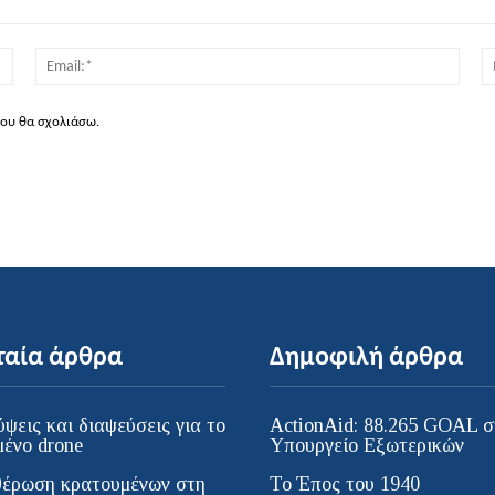
Όνομα:*
Email
που θα σχολιάσω.
ταία άρθρα
Δημοφιλή άρθρα
ψεις και διαψεύσεις για το
ActionAid: 88.265 GOAL σ
μένο drone
Υπουργείο Εξωτερικών
έρωση κρατουμένων στη
Το Έπος του 1940