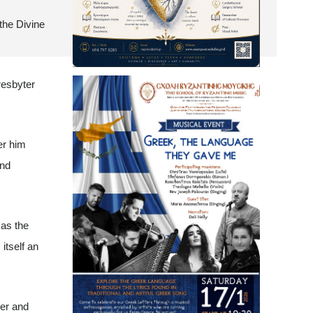
the Divine
resbyter
er him
und
as the
itself an
per and