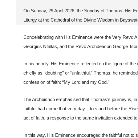
On Sunday, 29 April 2026, the Sunday of Thomas, His Emi
Liturgy at the Cathedral of the Divine Wisdom in Bayswat
Concelebrating with His Eminence were the Very Revd A
Georgios Ntallas, and the Revd Archdeacon George Tsou
In his homily, His Eminence reflected on the figure of the
chiefly as “doubting” or “unfaithful.” Thomas, he reminded 
confession of faith: “My Lord and my God.”
The Archbishop emphasised that Thomas’s journey is, in
faithful had come that very day – to stand before the Risen
act of faith, a response to the same invitation extended 
In this way, His Eminence encouraged the faithful not to 