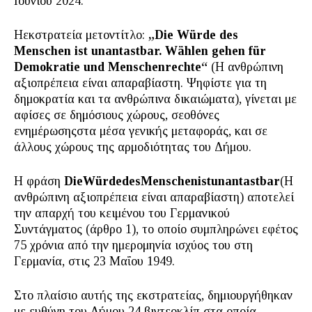
Ιουνίου 2024.
Ηεκστρατεία μετοντίτλο:
„Die Würde des
Menschen ist unantastbar. Wählen gehen für
Demokratie und Menschenrechte“
(Η ανθρώπινη
αξιοπρέπεια είναι απαραβίαστη. Ψηφίστε για τη
δημοκρατία και τα ανθρώπινα δικαιώματα), γίνεται με
αφίσες σε δημόσιους χώρους, σεοθόνες
ενημέρωσηςστα μέσα γενικής μεταφοράς, και σε
άλλους χώρους της αρμοδιότητας του Δήμου.
Η φράση
Die
W
ü
rde
des
Menschen
ist
unantastbar
(Η
ανθρώπινη αξιοπρέπεια είναι απαραβίαστη) αποτελεί
την απαρχή του κειμένου του Γερμανικού
Συντάγματος (άρθρο 1), το οποίο συμπληρώνει εφέτος
75 χρόνια από την ημερομηνία ισχύος του στη
Γερμανία, στις 23 Μαΐου 1949.
Στο πλαίσιο αυτής της εκστρατείας, δημιουργήθηκαν
με ευθύνη του Δήμου 24 βιντεοκλίπ στα οποία