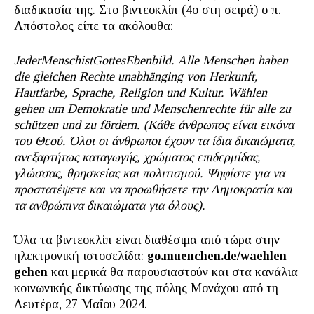
διαδικασία της. Στο βιντεοκλίπ (4ο στη σειρά) ο π.
Απόστολος είπε τα ακόλουθα:
Jeder
Mensch
ist
Gottes
Ebenbild
. Alle Menschen haben
die gleichen Rechte unabhänging von Herkunft,
Hautfarbe, Sprache, Religion und Kultur. Wählen
gehen um Demokratie und Menschenrechte für alle zu
schützen und zu fördern. (Κάθε άνθρωπος είναι εικόνα
του Θεού. Όλοι οι άνθρωποι έχουν τα ίδια δικαιώματα,
ανεξαρτήτως καταγωγής, χρώματος επιδερμίδας,
γλώσσας, θρησκείας και πολιτισμού. Ψηφίστε για να
προστατέψετε και να προωθήσετε την Δημοκρατία και
τα ανθρώπινα δικαιώματα για όλους).
Όλα τα βιντεοκλίπ είναι διαθέσιμα από τώρα στην
ηλεκτρονική ιστοσελίδα:
go
.
muenchen
.
de
/
waehlen
–
gehen
και μερικά θα παρουσιαστούν και στα κανάλια
κοινωνικής δικτύωσης της πόλης Μονάχου από τη
Δευτέρα, 27 Μαΐου 2024.