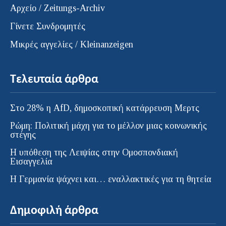
Αρχείο / Zeitungs-Archiv
Γίνετε Συνδρομητές
Μικρές αγγελίες / Kleinanzeigen
Τελευταία άρθρα
Στο 28% η AfD, δημοσκοπική κατάρρευση Μερτς
Ρώμη: Πολιτική μάχη για το μέλλον μιας κοινωνικής
στέγης
Η υπόθεση της Λειψίας στην Ομοσπονδιακή
Εισαγγελία
H Γερμανία ψάχνει και… εναλλακτικές για τη θητεία
Δημοφιλή άρθρα