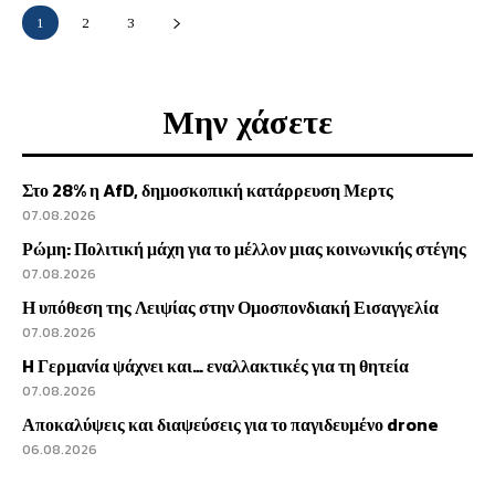
1
2
3
Μην χάσετε
Στο 28% η AfD, δημοσκοπική κατάρρευση Μερτς
07.08.2026
Ρώμη: Πολιτική μάχη για το μέλλον μιας κοινωνικής στέγης
07.08.2026
Η υπόθεση της Λειψίας στην Ομοσπονδιακή Εισαγγελία
07.08.2026
H Γερμανία ψάχνει και… εναλλακτικές για τη θητεία
07.08.2026
Αποκαλύψεις και διαψεύσεις για το παγιδευμένο drone
06.08.2026