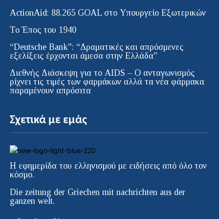
ActionAid: 88.265 GOAL στο Υπουργείο Εξωτερικών
Το Έπος του 1940
“Deutsche Bank”: “Δραματικές και απρόσμενες
εξελίξεις έρχονται άμεσα στην Ελλάδα”
Διεθνής Διάσκεψη για το AIDS – Ο ανταγωνισμός
ρίχνει τις τιμές των φαρμάκων αλλά τα νέα φάρμακα
παραμένουν απρόσιτα
Σχετικά με εμάς
Η εφημερίδα του ελληνισμού με ειδήσεις από όλο τον
κόσμο.
Die zeitung der Griechen mit nachrichten aus der
ganzen welt.